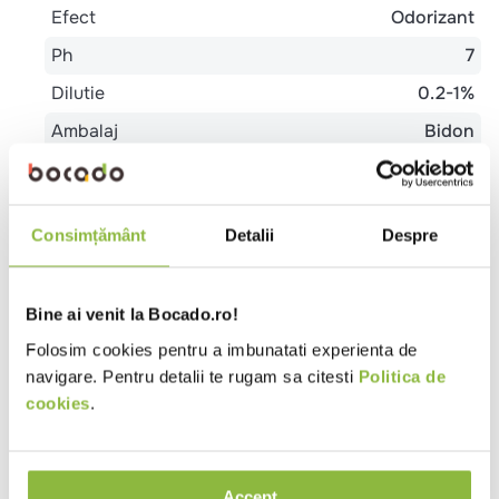
Efect
Odorizant
Ph
7
Dilutie
0.2-1%
Ambalaj
Bidon
Ingrediente
Agenti tensioactivi, solventi, parfumuri, vopsele,
Consimțământ
Detalii
Despre
anticoagulanti, apa.
Instructiuni pentru utilizare
Bine ai venit la Bocado.ro!
Folosim cookies pentru a imbunatati experienta de
PODELE: Diluati 0.2-1% din produs in apa. Spalati in
navigare. Pentru detalii te rugam sa citesti
Politica de
mod obisnuit.
cookies
.
Review-uri
Accept