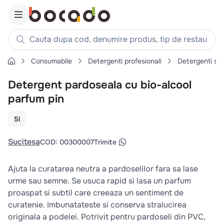
Cauta dupa cod, denumire produs, tip de restaurant, reteta
Consumabile
Detergenti profesionali
Detergenti su
Căutări populare
Detergent pardoseala cu bio-alcool
1
.
cartofi
parfum pin
2
.
piept pui
3
.
pui
5l
4
.
chifle
Sucitesa
COD
:
00300007
Trimite
5
.
burger
6
.
coaste
Ajuta la curatarea neutra a pardoselilor fara sa lase
urme sau semne. Se usuca rapid si lasa un parfum
7
.
aripi
proaspat si subtil care creeaza un sentiment de
8
.
ceafa
curatenie. Imbunatateste si conserva stralucirea
9
.
croissant
originala a podelei. Potrivit pentru pardoseli din PVC,