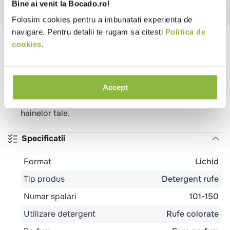
Bine ai venit la Bocado.ro!
Descriere
Specificatii
Ingrediente
Instructiuni
Revie
Folosim cookies pentru a imbunatati experienta de
navigare. Pentru detalii te rugam sa citesti
Politica de
Descriere
cookies
.
Ofera o curatare de incredere pentru rufele tale
colorate, indepartand cu succes petele si murdaria.
Accept
Protejeaza culorile si tesatura, formula sa speciala
pastreaza culorile intense si tesatura moale a
hainelor tale.
Specificatii
Format
Lichid
Tip produs
Detergent rufe
Numar spalari
101-150
Utilizare detergent
Rufe colorate