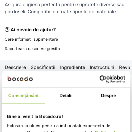
Asigura o igiena perfecta pentru suprafete diverse sau
pardoseli. Compatibil cu toate tipurile de materiale.
Ai nevoie de ajutor?
Cere informatii suplimentare
Raporteaza descriere gresita
Descriere
Specificatii
Ingrediente
Instructiuni
Revie
Descriere
Consimțământ
Detalii
Despre
Curatare profunda datorita actiunii enzimatice.
Se preteaza suprafetelor de contact alimentar.
Produs multifunctional.
Bine ai venit la Bocado.ro!
Siguranta: reda aderenta solului si reduce riscul
accidentelor prin alunecare.
Folosim cookies pentru a imbunatati experienta de