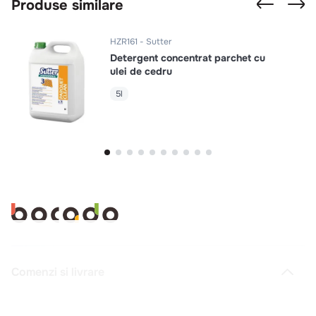
Produse similare
HZR161
Sutter
Detergent concentrat parchet cu
ulei de cedru
5l
Comenzi si livrare
Creeaza cont