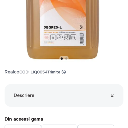
10
.
pizza
Realco
COD
:
LIQ0054
Trimite
Descriere
Din aceeasi gama