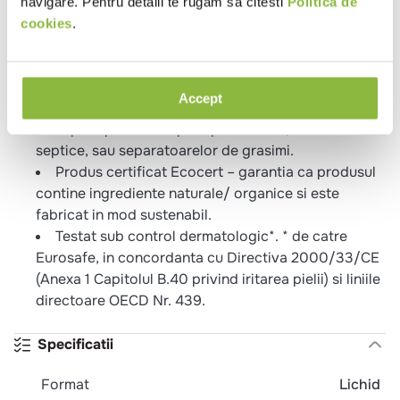
Reda stralucirea echipamentelor.
navigare. Pentru detalii te rugam sa citesti
Politica de
Non-iritant pentru personal si echipamente la
cookies
.
concentratia de utilizare recomandata.
Economie de timp – mai putina frecare datorita
enzimelor.
Accept
Previne infundarea tevilor si scurgerilor.
Impact pozitiv asupra apelor uzate, foselor
septice, sau separatoarelor de grasimi.
Produs certificat Ecocert – garantia ca produsul
contine ingrediente naturale/ organice si este
fabricat in mod sustenabil.
Testat sub control dermatologic*. * de catre
Eurosafe, in concordanta cu Directiva 2000/33/CE
(Anexa 1 Capitolul B.40 privind iritarea pielii) si liniile
directoare OECD Nr. 439.
Specificatii
Format
Lichid