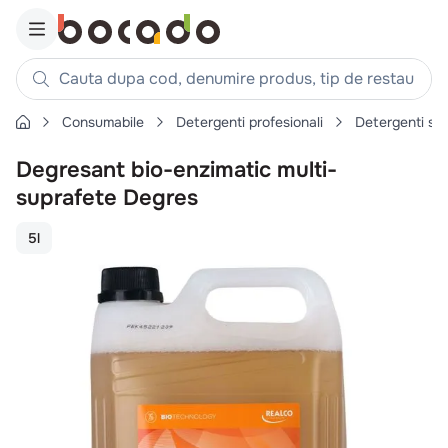
Cauta dupa cod, denumire produs, tip de restaurant, reteta
Consumabile
Detergenti profesionali
Detergenti su
Căutări populare
Degresant bio-enzimatic multi-
1
.
cartofi
suprafete Degres
2
.
piept pui
3
.
pui
5l
4
.
chifle
5
.
burger
6
.
coaste
7
.
ceafa
8
.
aripi
9
.
croissant