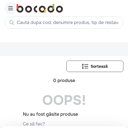
Cauta dupa cod, denumire produs, tip de restaurant, reteta
Căutări populare
1
.
cartofi
2
.
piept pui
3
.
pui
4
.
chifle
0
produse
5
.
burger
6
.
coaste
OOPS!
7
.
ceafa
8
.
aripi
Nu au fost găsite produse
9
.
croissant
Ce să fac?