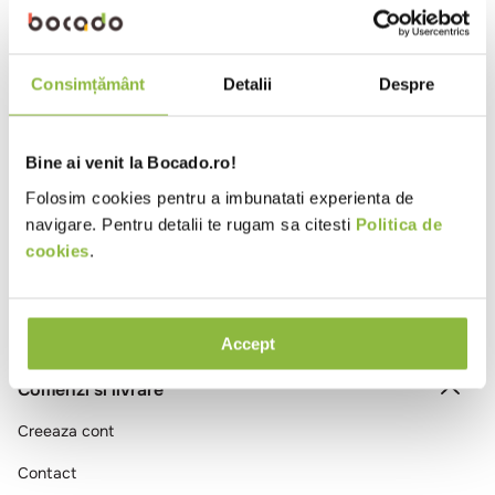
10
.
pizza
Verifică termenii pe care i-ai
introdus.
Încearcă să folosești un singur
Consimțământ
Detalii
Despre
cuvânt.
Folosește termeni generici în
căutare.
Încearcă să cauți folosind
Bine ai venit la Bocado.ro!
sinonime ale termenului dorit.
Folosim cookies pentru a imbunatati experienta de
navigare. Pentru detalii te rugam sa citesti
Politica de
cookies
.
Accept
Comenzi si livrare
Creeaza cont
Contact