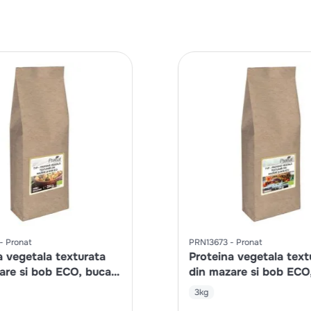
Pronat
PRN13673
Pronat
a vegetala texturata
Proteina vegetala text
are si bob ECO, bucati
din mazare si bob ECO
maruntit
3kg