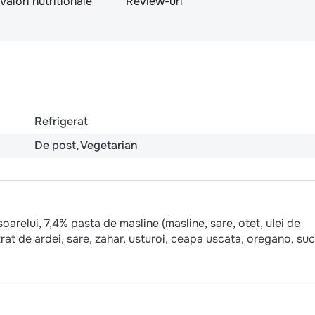
Valori nutritionale
Review-uri
Refrigerat
De post
Vegetarian
arelui, 7,4% pasta de masline (masline, sare, otet, ulei de
at de ardei, sare, zahar, usturoi, ceapa uscata, oregano, suc