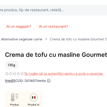
 tip de restaurant, retetă...
Ai un magazin?
Ai un restaurant?
Alternative vegetale carne
Crema de tofu cu masline Gourmet 1
Crema de tofu cu masline Gourme
135g
Te rugăm să te autentifici pentru a scrie o recenzie.
Inedit
COD
:
DO165
Trimite
Produs
Produs in