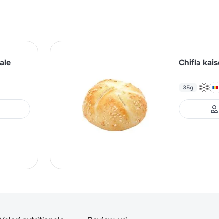
eale
Chifla kai
35g