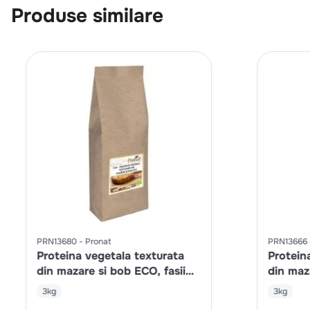
Produse similare
PRN13680
Pronat
PRN13666
Proteina vegetala texturata
Protein
din mazare si bob ECO, fasii
din maz
fine
mari
3kg
3kg