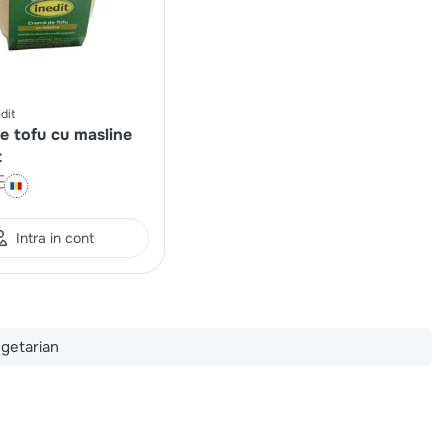
dit
e tofu cu masline
t
Intra in cont
egetarian