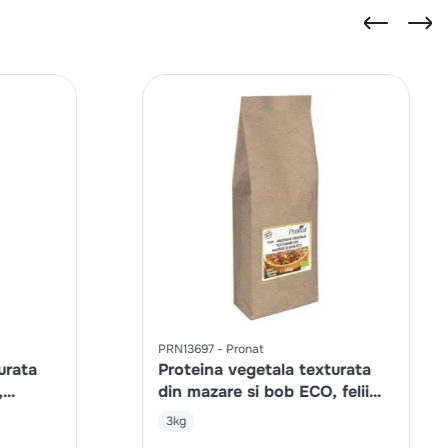
PRN13697
Pronat
urata
Proteina vegetala texturata
,
din mazare si bob ECO, felii
mari
3kg