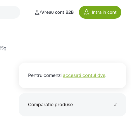
Vreau cont B2B
Intra in cont
35g
t
Pentru comenzi
accesati contul dvs
.
Comparatie produse