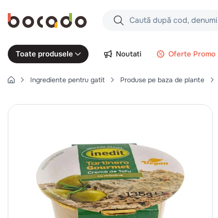
Caută după cod, denumire produs,
Căutări populare
Noutati
Oferte Promo
Toate produsele
1
.
cartofi
Ingrediente pentru gatit
Produse pe baza de plante
2
.
piept pui
3
.
pui
4
.
chifle
5
.
burger
6
.
coaste
7
.
aripi
8
.
ceafa
9
.
croissant
10
.
pizza