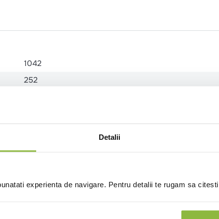
1042
252
23
3
2.3
Detalii
1.3
8.1
1.4
natati experienta de navigare. Pentru detalii te rugam sa citest