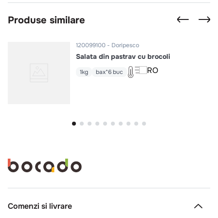
Produse similare
120099100
Doripesco
Salata din pastrav cu brocoli
1kg
bax*6 buc
Comenzi si livrare