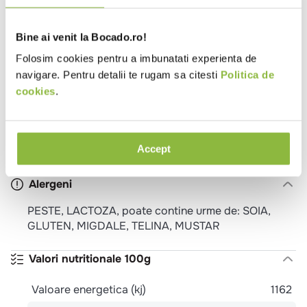
Ingrediente
Bine ai venit la Bocado.ro!
Folosim cookies pentru a imbunatati experienta de
PASTRAV AFUMAT (Oncorhynchus mykiss) 44%,
crema de BRANZA (SMANTANA, LAPTE DEGRESAT,
navigare. Pentru detalii te rugam sa citesti
Politica de
sare, culturi lactice) 36%, ulei vegetal de floarea
cookies
.
soarelui, UNT, apa carbogazoasa, condimente in
proportii variabile (piper alb, boia dulce) si extracte
de condimente, zaharuri (maltodextrina, dextroza),
Accept
aroma naturala, zeama de lamaie.
Alergeni
PESTE, LACTOZA, poate contine urme de: SOIA,
GLUTEN, MIGDALE, TELINA, MUSTAR
Valori nutritionale 100g
Valoare energetica (kj)
1162