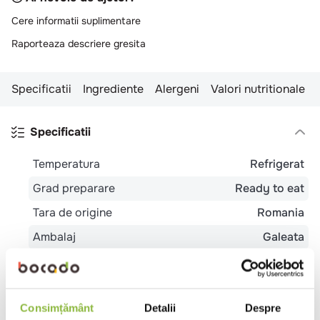
Cere informatii suplimentare
Raporteaza descriere gresita
Specificatii
Ingrediente
Alergeni
Valori nutritionale
Specificatii
Temperatura
Refrigerat
Grad preparare
Ready to eat
Tara de origine
Romania
Ambalaj
Galeata
Tip
Bistro
Evenimente
Pub
Restaurant
local
Romanesc
Trattoria
Potrivit
Mic dejun
Pranz
Cina
Meniu
Consimțământ
Detalii
Despre
pentru
festiv