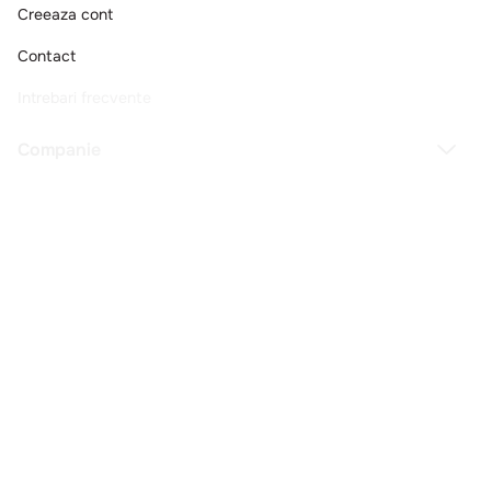
Creeaza cont
Contact
Intrebari frecvente
Companie
Legal
Copyright © 2025 - Macromex SRL
RO
Powered by