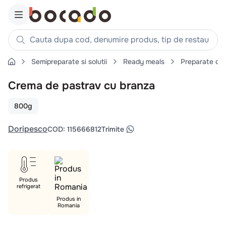
Cauta dupa cod, denumire produs, tip de restaurant, reteta
Semipreparate si solutii
Ready meals
Preparate din
Căutări populare
Crema de pastrav cu branza
1
.
cartofi
2
.
piept pui
800g
3
.
pui
Doripesco
COD
:
115666812
Trimite
4
.
chifle
5
.
burger
6
.
coaste
Produs
7
.
ceafa
refrigerat
8
.
aripi
Produs in
Romania
9
.
croissant