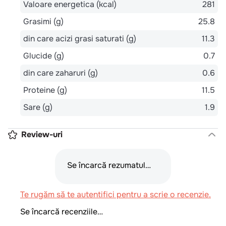
Valoare energetica (kcal)
281
Grasimi (g)
25.8
din care acizi grasi saturati (g)
11.3
Glucide (g)
0.7
din care zaharuri (g)
0.6
Proteine (g)
11.5
Sare (g)
1.9
Review-uri
Se încarcă rezumatul…
Te rugăm să te autentifici pentru a scrie o recenzie.
Se încarcă recenziile…