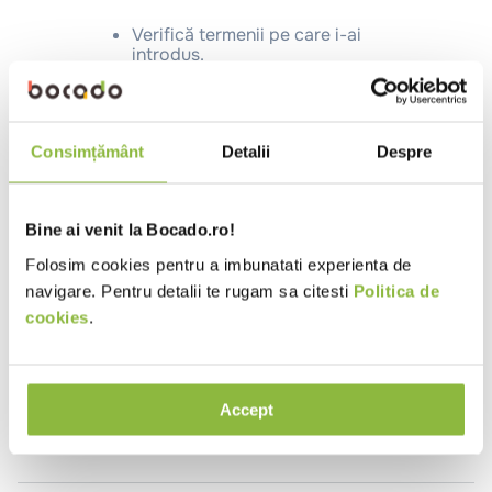
10
.
pizza
Verifică termenii pe care i-ai
introdus.
Încearcă să folosești un singur
cuvânt.
Folosește termeni generici în
căutare.
Încearcă să cauți folosind
Consimțământ
Detalii
Despre
sinonime ale termenului dorit.
Bine ai venit la Bocado.ro!
Produse noi in categorie
Folosim cookies pentru a imbunatati experienta de
navigare. Pentru detalii te rugam sa citesti
Politica de
cookies
.
Accept