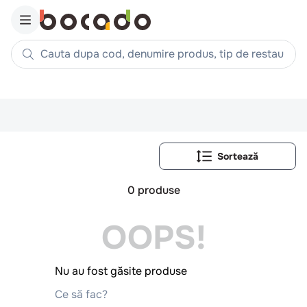
Cauta dupa cod, denumire produs, tip de restaurant, reteta
Căutări populare
1
.
cartofi
2
.
piept pui
3
.
pui
4
.
chifle
0
produse
5
.
burger
OOPS!
6
.
coaste
7
.
aripi
8
.
ceafa
Nu au fost găsite produse
9
.
croissant
Ce să fac?