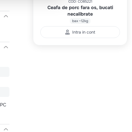
COD
:
CO85221
Ceafa de porc fara os, bucati
necalibrate
bax ~12kg
Intra in cont
NPC