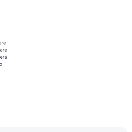
are
lare
fera
 o