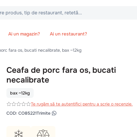
 tip de restaurant, retetă...
Ai un magazin?
Ai un restaurant?
orc fara os, bucati necalibrate, bax ~12kg
Ceafa de porc fara os, bucati
necalibrate
bax ~12kg
Te rugăm să te autentifici pentru a scrie o recenzie.
COD
:
CO85221
Trimite