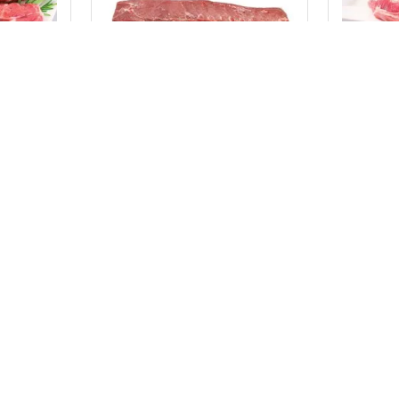
CO85731
CO8522
os,
Cotlet de porc fara os,
Ceafa d
bucati necalibrate
bucati n
bax ~24kg
bax ~14kg
nt
Intra in cont
Cotlet
Ceafa
Dezosat
Dezosat
Congelat
Necalibrat
Necalibrat