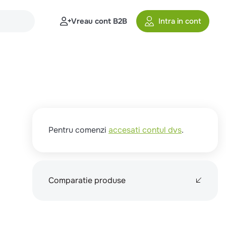
Vreau cont B2B
Intra in cont
Pentru comenzi
accesati contul dvs
.
Comparatie produse