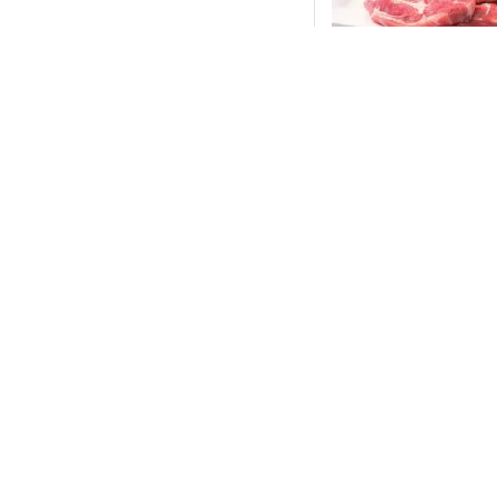
CO85221
Ceafa de porc fara 
bucati necalibrate
bax ~12kg
Intra in co
Taietura porc
Ceafa
Prelucrare
Dezosat
Temperatura
Congelat
Calibrare
Necalibrat