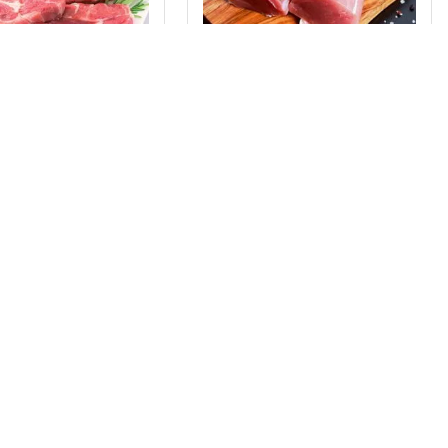
CO51800
e porc dezosata,
Muschiulet de porc
ecalibrate
~500g
bax ~9.8kg
Intra in cont
Intra in cont
Muschiulet
Congelat
Necalibrat