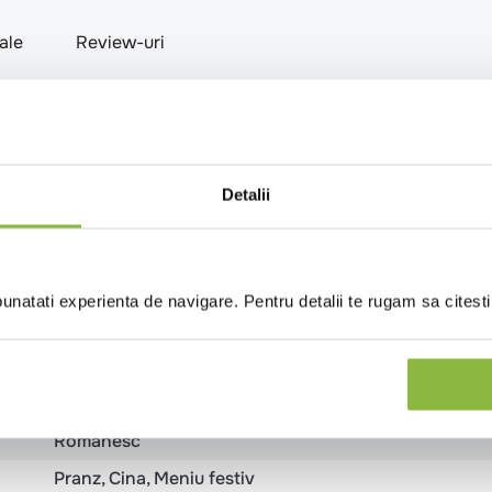
nale
Review-uri
Detalii
Ceafa
Dezosat
natati experienta de navigare. Pentru detalii te rugam sa citest
Congelat
Necalibrat
Spania
Cantina
Catering
Evenimente
Pub
Restaurant
Romanesc
Pranz
Cina
Meniu festiv