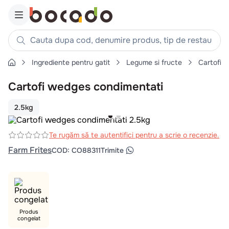
Cauta dupa cod, denumire produs, tip de restaurant, reteta
Ingrediente pentru gatit
Legume si fructe
Cartofi
Căutări populare
Cartofi wedges condimentati
1
.
cartofi
2
.
piept pui
2.5kg
3
.
pui
4
.
chifle
Te rugăm să te autentifici pentru a scrie o recenzie.
Farm Frites
COD
:
CO88311
Trimite
5
.
burger
6
.
coaste
7
.
ceafa
8
.
aripi
Produs
9
.
croissant
congelat