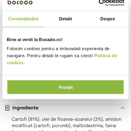
Proprietati
De post
Fara gluten
Vegetarian
Consimțământ
Detalii
Despre
Metode de preparare
Cuptor
Bine ai venit la Bocado.ro!
13-15 min * 200°C:
Folosim cookies pentru a imbunatati experienta de
Preincalziti cuptorul la 230°C. Asezati cartofii
navigare. Pentru detalii te rugam sa citesti
Politica de
congelati intr-o tava de cuptor tapetata cu hartie de
cookies
.
copt si apoi intoduceti-o in cuptorul preincalzit, pe
raftul din mijloc. Coaceti timp de 13-15 de minute,
intorcandu-i o data la jumatatea timpului de
preparare. Timpul de coacere poate varia in functie
Accept
de tipul si performanta cuptorului.
Ingrediente
Cartofi (91%), ulei de floarea-soarelui (3%), amidon
modificat (cartofi, porumb), maltodextrina, faina