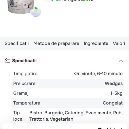
Specificatii
Metode de preparare
Ingrediente
Valori n
Specificatii
Timp gatire
<5 minute
6-10 minute
Prelucrare
Wedges
Gramaj
1-5kg
Temperatura
Congelat
Tip
Bistro
Burgerie
Catering
Evenimente
Pub
local
Trattoria
Vegetarian
Potrivit pentru
Pranz
Cina