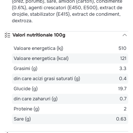
(orez, porumb), sare, amidon (cartofi), condimente
(0.6%), agenti crescatori (E450, E500), extract de
drojdie, stabilizator (E415), extract de condiment,
dextroza.
Valori nutritionale 100g
Valoare energetica (kj)
510
Valoare energetica (kcal)
121
Grasimi (g)
3.3
din care acizi grasi saturati (g)
0.4
Glucide (g)
19.7
din care zaharuri (g)
0.7
Proteine (g)
2
Sare (g)
0.63