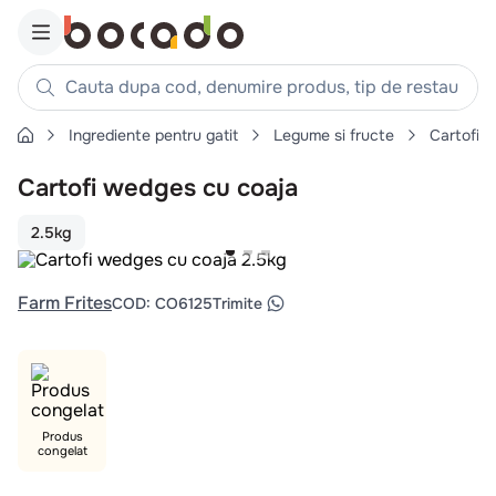
Cauta dupa cod, denumire produs, tip de restaurant, reteta
Ingrediente pentru gatit
Legume si fructe
Cartofi
Căutări populare
Cartofi wedges cu coaja
1
.
cartofi
2
.
piept pui
2.5kg
3
.
pui
4
.
chifle
Farm Frites
COD
:
CO6125
Trimite
5
.
burger
6
.
coaste
7
.
aripi
8
.
ceafa
Produs
congelat
9
.
croissant