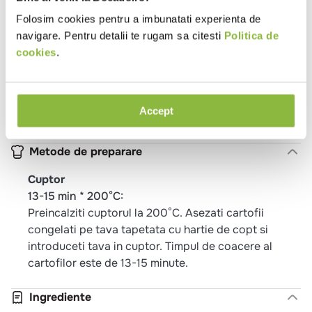
Gramaj
1-5kg
Folosim cookies pentru a imbunatati experienta de
Temperatura
Congelat
navigare. Pentru detalii te rugam sa citesti
Politica de
Tip
Burgerie
Catering
Evenimente
Pub
cookies
.
local
Trattoria
Vegetarian
Potrivit pentru
Pranz
Cina
Accept
Proprietati
De post
Vegetarian
Metode de preparare
Cuptor
13-15 min * 200°C:
Preincalziti cuptorul la 200°C. Asezati cartofii
congelati pe tava tapetata cu hartie de copt si
introduceti tava in cuptor. Timpul de coacere al
cartofilor este de 13-15 minute.
Ingrediente