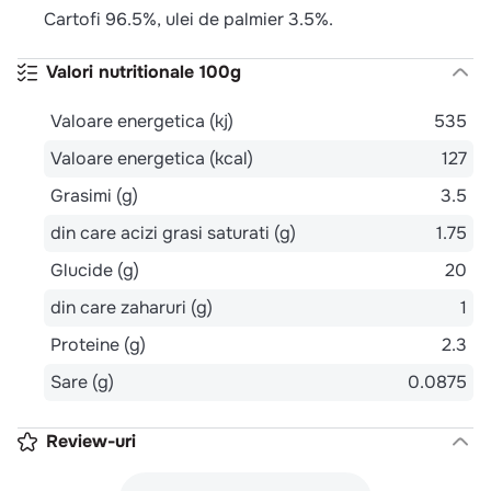
Cartofi 96.5%, ulei de palmier 3.5%.
Valori nutritionale 100g
Valoare energetica (kj)
535
Valoare energetica (kcal)
127
Grasimi (g)
3.5
din care acizi grasi saturati (g)
1.75
Glucide (g)
20
din care zaharuri (g)
1
Proteine (g)
2.3
Sare (g)
0.0875
Review-uri