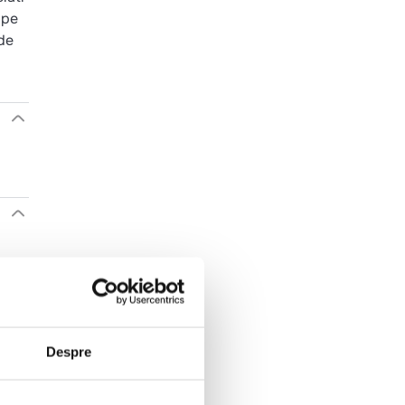
 pe
 de
Despre