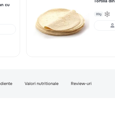
Tortilla di
an cu
89g
ediente
Valori nutritionale
Review-uri