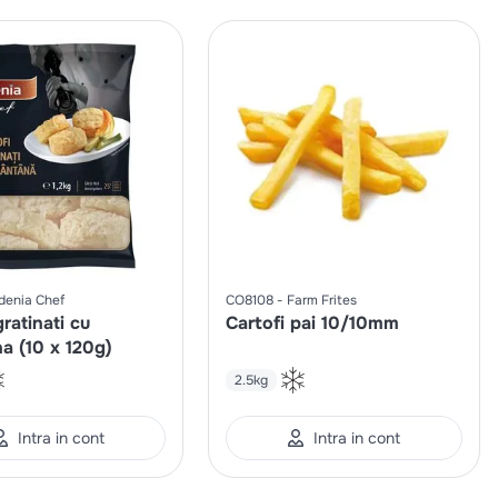
denia Chef
CO8108
Farm Frites
gratinati cu
Cartofi pai 10/10mm
a (10 x 120g)
2.5kg
Intra in cont
Intra in cont