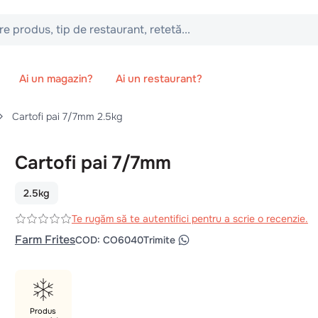
 tip de restaurant, retetă...
Ai un magazin?
Ai un restaurant?
Cartofi pai 7/7mm 2.5kg
Cartofi pai 7/7mm
2.5kg
Te rugăm să te autentifici pentru a scrie o recenzie.
Farm Frites
COD
:
CO6040
Trimite
Produs