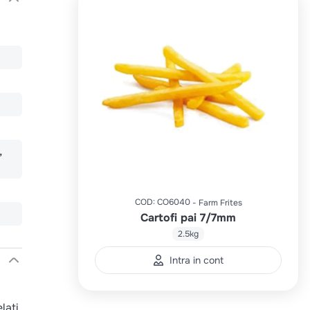
COD
:
CO6040
Farm Frites
Cartofi pai 7/7mm
2.5kg
Intra in cont
lati