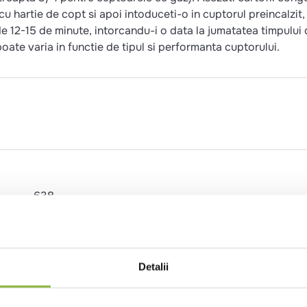
cu hartie de copt si apoi intoduceti-o in cuptorul preincalzit,
 de 12-15 de minute, intorcandu-i o data la jumatatea timpului
ate varia in functie de tipul si performanta cuptorului.
638
152
4.5
2.25
Detalii
24.2