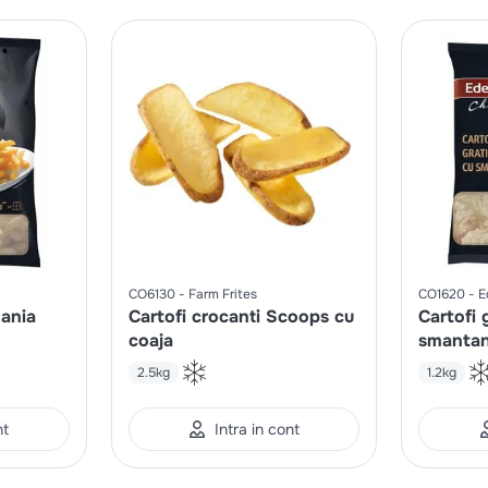
CO6130
Farm Frites
CO1620
E
mania
Cartofi crocanti Scoops cu
Cartofi 
coaja
smantan
2.5kg
1.2kg
nt
Intra in cont