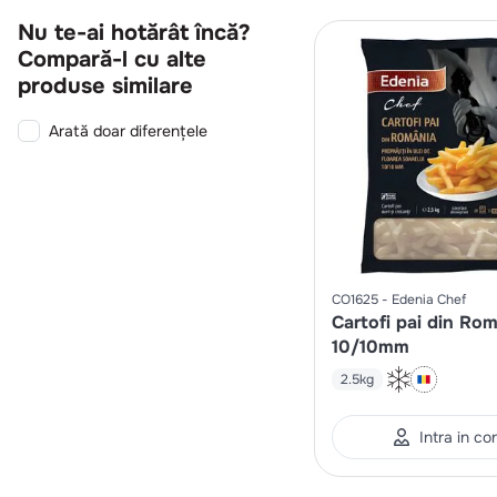
Nu te-ai hotărât încă?
Compară-l cu alte
produse similare
Arată doar diferențele
CO1625
Edenia Chef
Cartofi pai din Ro
10/10mm
2.5kg
Intra in co