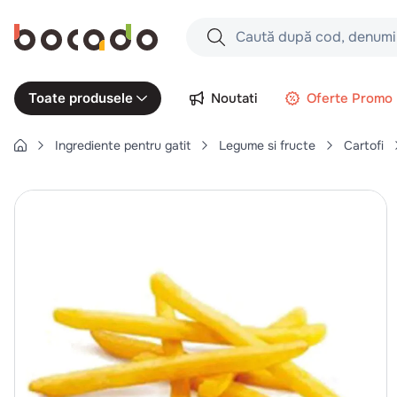
Caută după cod, denumire produs,
Căutări populare
Noutati
Oferte Promo
Toate produsele
1
.
cartofi
Ingrediente pentru gatit
Legume si fructe
Cartofi
2
.
piept pui
3
.
pui
4
.
chifle
5
.
burger
6
.
coaste
7
.
ceafa
8
.
aripi
9
.
croissant
10
.
pizza