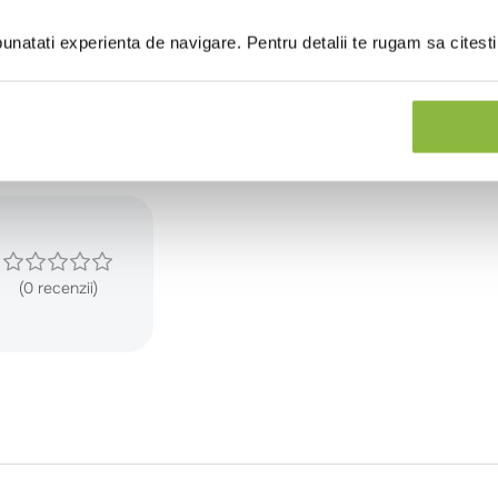
1
natati experienta de navigare. Pentru detalii te rugam sa citest
2.1
0.135
(0 recenzii)