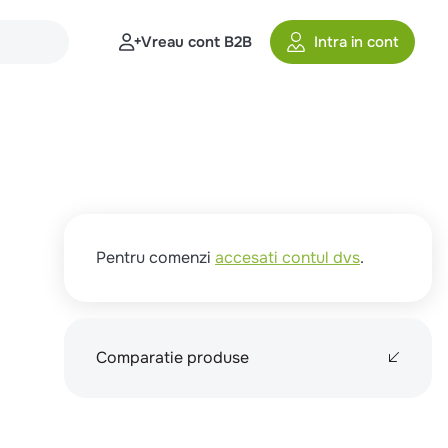
Vreau cont B2B
Intra in cont
Pentru comenzi
accesati contul dvs
.
Comparatie produse