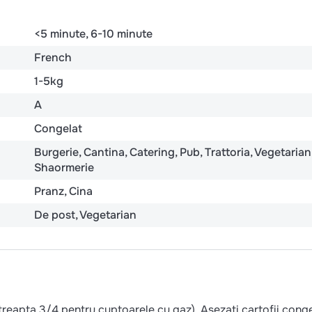
<5 minute
6-10 minute
French
1-5kg
A
Congelat
Burgerie
Cantina
Catering
Pub
Trattoria
Vegetarian
Shaormerie
Pranz
Cina
De post
Vegetarian
(treapta 3/4 pentru cuptoarele cu gaz). Asezati cartofii conge