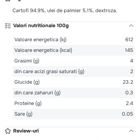
Cartofi 94.9%, ulei de palmier 5.1%, dextroza.
Valori nutritionale 100g
Valoare energetica (kj)
612
Valoare energetica (kcal)
145
Grasimi (g)
4
din care acizi grasi saturati (g)
2
Glucide (g)
23.2
din care zaharuri (g)
0.3
Proteine (g)
2.4
Sare (g)
0.05
Review-uri