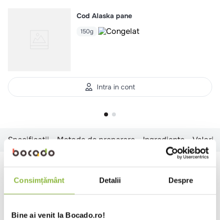
Cod Alaska pane
150g
Intra in cont
Specificatii
Metode de preparare
Ingrediente
Valori n
Specificatii
Consimțământ
Detalii
Despre
Timp gatire
<5 minute
6-10 minute
Prelucrare
French
Bine ai venit la Bocado.ro!