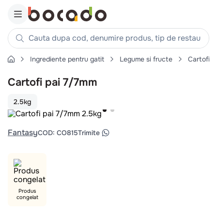
Cauta dupa cod, denumire produs, tip de restaurant, reteta
Ingrediente pentru gatit
Legume si fructe
Cartofi
Căutări populare
Cartofi pai 7/7mm
1
.
cartofi
2
.
piept pui
2.5kg
3
.
pui
4
.
chifle
Fantasy
COD
:
CO815
Trimite
5
.
burger
6
.
coaste
7
.
ceafa
8
.
aripi
Produs
congelat
9
.
croissant