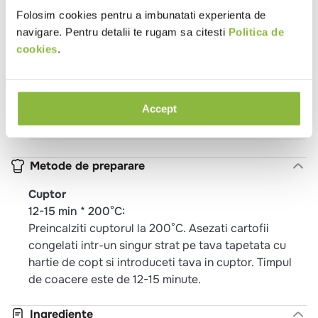
Gramaj
1-5kg
Folosim cookies pentru a imbunatati experienta de
Calitate
B
navigare. Pentru detalii te rugam sa citesti
Politica de
cookies
.
Temperatura
Congelat
Tip local
Burgerie
Pub
Trattoria
Vegetarian
Potrivit pentru
Pranz
Cina
Accept
Proprietati
De post
Vegetarian
Metode de preparare
Cuptor
12-15 min * 200°C:
Preincalziti cuptorul la 200°C. Asezati cartofii
congelati intr-un singur strat pe tava tapetata cu
hartie de copt si introduceti tava in cuptor. Timpul
de coacere este de 12-15 minute.
Ingrediente