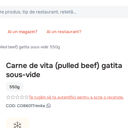
 tip de restaurant, retetă...
Ai un magazin?
Ai un restaurant?
ulled beef) gatita sous-vide 550g
Carne de vita (pulled beef) gatita
sous-vide
550g
Te rugăm să te autentifici pentru a scrie o recenzie.
COD
:
CO8601
Trimite