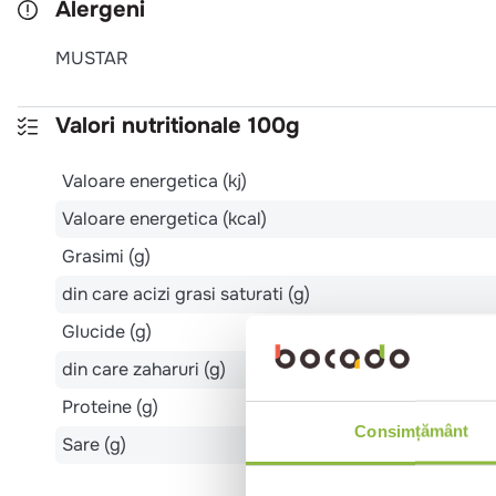
Alergeni
MUSTAR
Valori nutritionale 100g
Valoare energetica (kj)
Valoare energetica (kcal)
Grasimi (g)
din care acizi grasi saturati (g)
Glucide (g)
din care zaharuri (g)
Proteine (g)
Consimțământ
Sare (g)