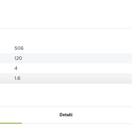
506
120
4
1.6
1.8
0.5
19
Detalii
1.7