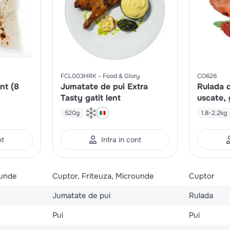
FCL003HRK
Food & Glory
CO626
ent (8
Jumatate de pui Extra
Rulada d
Tasty gatit lent
uscate, 
buc x ~1
520g
1.8-2.2kg
nt
Intra in cont
ounde
Cuptor, Friteuza, Microunde
Cuptor
Jumatate de pui
Rulada
Pui
Pui