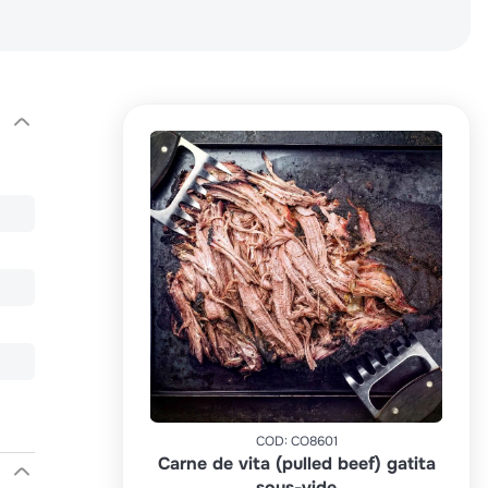
COD
:
CO8601
Carne de vita (pulled beef) gatita
sous-vide