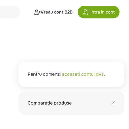
Vreau cont B2B
Intra in cont
Pentru comenzi
accesati contul dvs
.
Comparatie produse