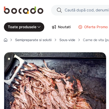
Caută după cod, denumire produs,
Căutări populare
Noutati
Oferte Promo
Toate produsele
1
.
cartofi
Semipreparate si solutii
Sous-vide
Carne de vita (p
2
.
piept pui
3
.
pui
4
.
chifle
5
.
burger
6
.
coaste
7
.
aripi
8
.
ceafa
9
.
croissant
10
.
pizza