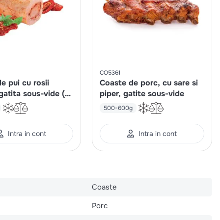
CO5361
e pui cu rosii
Coaste de porc, cu sare si
gatita sous-vide (2
piper, gatite sous-vide
kg)
500-600g
Intra in cont
Intra in cont
Coaste
Porc