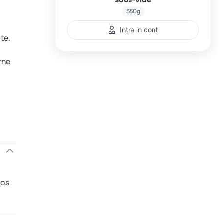
550g
Intra in cont
te.
rne
sos