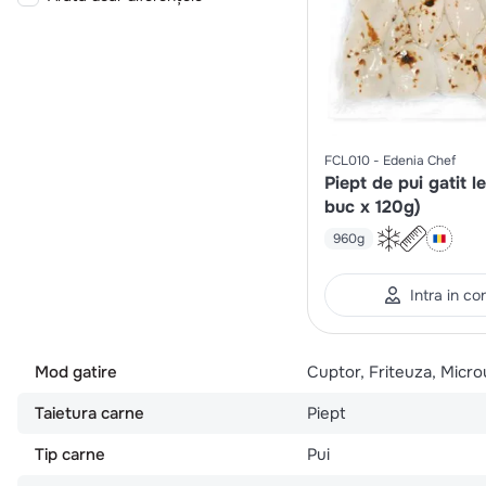
FCL010
Edenia Chef
Piept de pui gatit l
buc x 120g)
960g
Intra in co
Mod gatire
Cuptor, Friteuza, Micr
Taietura carne
Piept
Tip carne
Pui