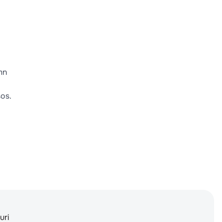
a
mn
os.
uri