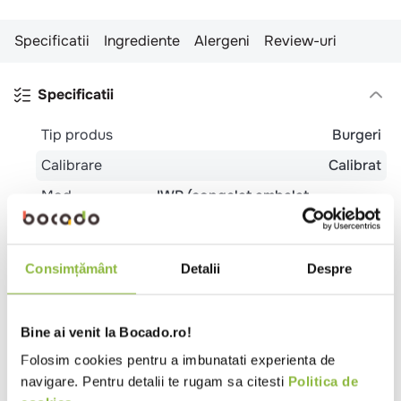
Specificatii
Ingrediente
Alergeni
Review-uri
Specificatii
Tip produs
Burgeri
Calibrare
Calibrat
Mod
IWP (congelat ambalat
congelare
individual)
Tara de origine
Polonia
Lituania
Consimțământ
Detalii
Despre
Tip
Bistro
Cafenea
Catering
Evenimente
Pub
local
Restaurant Romanesc
Trattoria
Potrivit pentru
Pranz
Cina
Meniu festiv
Copii
Bine ai venit la Bocado.ro!
Folosim cookies pentru a imbunatati experienta de
Ingrediente
navigare. Pentru detalii te rugam sa citesti
Politica de