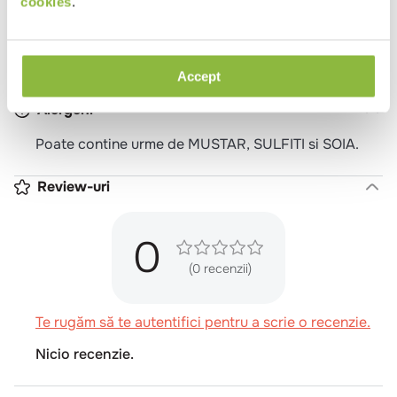
cookies
.
Carne de manzat (97%), sare iodata, piper negru
macinat, antioxidant (ascorbat de sodiu), colorant
(extract de ardei rosu), sfecla rosie pudra, ulei de
masline extravirgin.
Accept
Alergeni
Poate contine urme de MUSTAR, SULFITI si SOIA.
Review-uri
0
(0 recenzii)
Te rugăm să te autentifici pentru a scrie o recenzie.
Nicio recenzie.