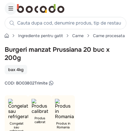
Cauta dupa cod, denumire produs, tip de restaurant, reteta
Ingrediente pentru gatit
Carne
Carne procesata
Căutări populare
Burgeri manzat Prussiana 20 buc x
1
.
cartofi
200g
2
.
piept pui
3
.
pui
bax 4kg
4
.
chifle
COD
:
BO03802
Trimite
5
.
burger
6
.
coaste
7
.
aripi
8
.
ceafa
Produs
calibrat
9
.
Congelat
croissant
Produs in
sau
Romania