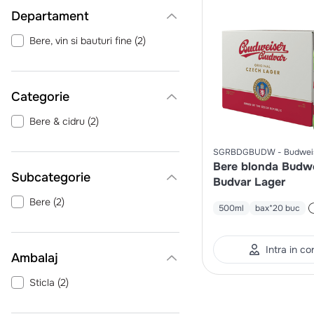
Departament
Bere, vin si bauturi fine
(
2
)
Categorie
Bere & cidru
(
2
)
SGRBDGBUDW
Budwei
Bere blonda Budw
Budvar Lager
Bere
(
2
)
500ml
bax*20 buc
Intra in co
Ambalaj
Sticla
(
2
)