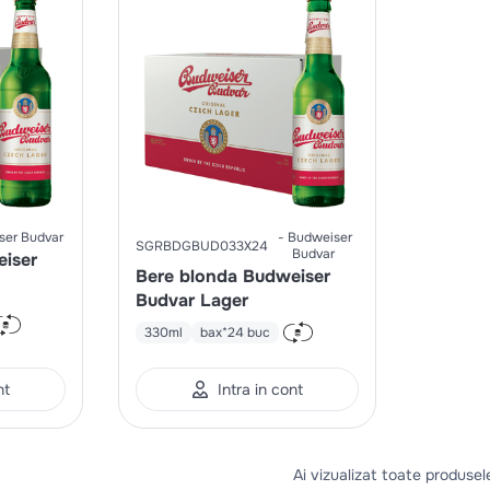
ser Budvar
Budweiser
SGRBDGBUD033X24
Budvar
eiser
Bere blonda Budweiser
Budvar Lager
330ml
bax*24 buc
nt
Intra in cont
Ai vizualizat toate produsel