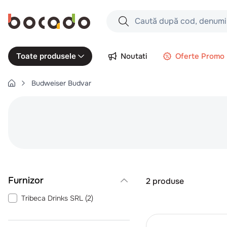
Caută după cod, denumire produs,
Căutări populare
Noutati
Oferte Promo
Toate produsele
1
.
cartofi
Budweiser Budvar
2
.
piept pui
3
.
pui
4
.
chifle
5
.
burger
6
.
coaste
7
.
ceafa
2
produse
8
.
aripi
Tribeca Drinks SRL
(
2
)
9
.
croissant
10
.
pizza