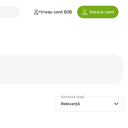
Vreau cont B2B
Intra in cont
Sortează după
Relevanță