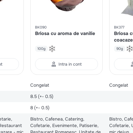
BK090
BK377
Briosa cu aroma de vanilie
Briosa cu
coacaze
100g
90g
nt
Intra in cont
Congelat
Congelat
8.5 (+- 0.5)
8 (+- 0.5)
tarie,
Bistro, Cafenea, Catering,
Bistro, Caf
 Restaurant
Cofetarie, Evenimente, Patiserie,
Cofetarie, 
azare - mic
Restaurant Romanesc, Unitate de
mic dejun