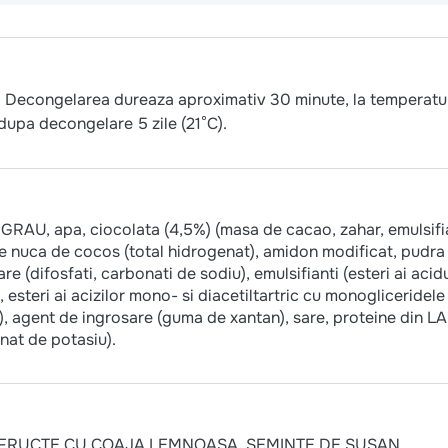
 Decongelarea dureaza aproximativ 30 minute, la temperatu
 dupa decongelare 5 zile (21°C).
 GRAU, apa, ciocolata (4,5%) (masa de cacao, zahar, emulsifi
 de nuca de cocos (total hidrogenat), amidon modificat, pudra
 (difosfati, carbonati de sodiu), emulsifianti (esteri ai acidu
, esteri ai acizilor mono- si diacetiltartric cu monogliceridele 
diu), agent de ingrosare (guma de xantan), sare, proteine din L
nat de potasiu).
 de: FRUCTE CU COAJA LEMNOASA, SEMINTE DE SUSAN