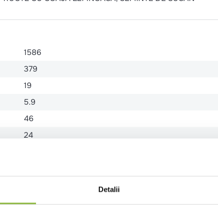
1586
379
19
5.9
46
24
4.9
1.3
Detalii