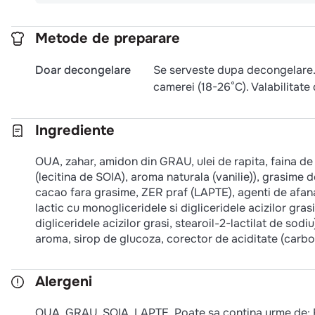
Metode de preparare
Doar decongelare
Se serveste dupa decongelare.
camerei (18-26°C). Valabilitate
Ingrediente
OUA, zahar, amidon din GRAU, ulei de rapita, faina de
(lecitina de SOIA), aroma naturala (vanilie)), grasime
cacao fara grasime, ZER praf (LAPTE), agenti de afanare
lactic cu monogliceridele si digliceridele acizilor grasi
digliceridele acizilor grasi, stearoil-2-lactilat de so
aroma, sirop de glucoza, corector de aciditate (carbo
Alergeni
OUA, GRAU, SOIA, LAPTE. Poate sa contina urme