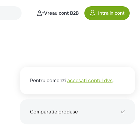
Vreau cont B2B
Intra in cont
Pentru comenzi
accesati contul dvs
.
Comparatie produse