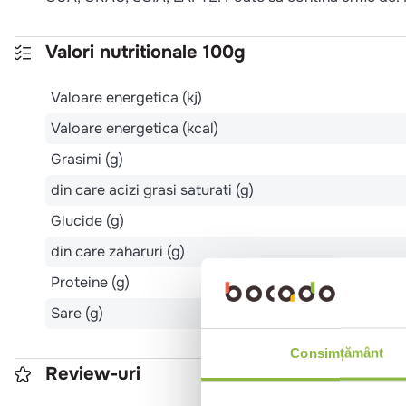
Valori nutritionale 100g
Valoare energetica (kj)
Valoare energetica (kcal)
Grasimi (g)
din care acizi grasi saturati (g)
Glucide (g)
din care zaharuri (g)
Proteine (g)
Sare (g)
Consimțământ
Review-uri