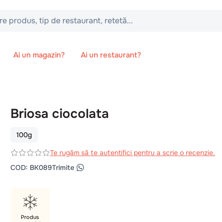
 tip de restaurant, retetă...
Ai un magazin?
Ai un restaurant?
Briosa ciocolata
100g
Te rugăm să te autentifici pentru a scrie o recenzie.
COD
:
BK089
Trimite
Produs