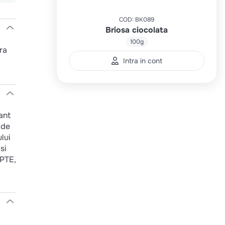
COD
:
BK089
Briosa ciocolata
100g
ra
Intra in cont
ant
 de
lui
si
APTE,