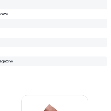
acaze
agazine