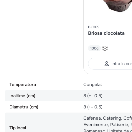
BK089
Briosa ciocolata
100g
Intra in co
Temperatura
Congelat
Inaltime (cm)
8 (+- 0.5)
Diametru (cm)
8 (+- 0.5)
Cafenea, Catering, Cofe
Evenimente, Patiserie,
Tip local
Romanesc, Unitate de c