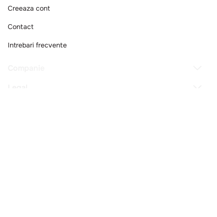
Creeaza cont
Contact
Intrebari frecvente
Companie
Legal
Copyright © 2025 - Macromex SRL
RO
Powered by