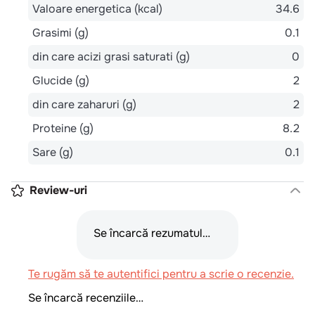
Valoare energetica (kcal)
34.6
Grasimi (g)
0.1
din care acizi grasi saturati (g)
0
Glucide (g)
2
din care zaharuri (g)
2
Proteine (g)
8.2
Sare (g)
0.1
Review-uri
Se încarcă rezumatul…
Te rugăm să te autentifici pentru a scrie o recenzie.
Se încarcă recenziile…