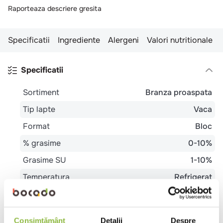
Raporteaza descriere gresita
Specificatii
Ingrediente
Alergeni
Valori nutritionale
Specificatii
Sortiment
Branza proaspata
Tip lapte
Vaca
Format
Bloc
% grasime
0-10%
Grasime SU
1-10%
Temperatura
Refrigerat
Tara de origine
Romania
Ambalaj
Galeata
Consimțământ
Detalii
Despre