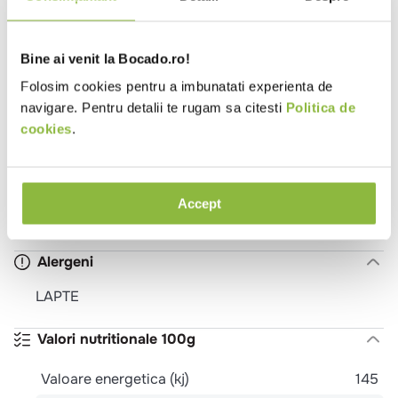
Tip
Bistro
Burgerie
Cantina
Catering
local
Cofetarie
Evenimente
Patiserie
Pizzeria
Pub
Restaurant Romanesc
Sendviserie
Bine ai venit la Bocado.ro!
Trattoria
Unitate de cazare - mic dejun
Folosim cookies pentru a imbunatati experienta de
Potrivit
Mic dejun
Pranz
Cina
Meniu
navigare. Pentru detalii te rugam sa citesti
Politica de
pentru
festiv
cookies
.
Ingrediente
LAPTE de vaca pasteurizat, culturi LACTICE
Accept
selectionate.
Alergeni
LAPTE
Valori nutritionale 100g
Valoare energetica (kj)
145