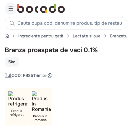
Cauta dupa cod, denumire produs, tip de restaurant, reteta
Ingrediente pentru gatit
Lactate si oua
Branzeturi
Căutări populare
Branza proaspata de vaci 0.1%
1
.
cartofi
2
.
piept pui
5kg
3
.
pui
Tu!
COD
:
FBS5
Trimite
4
.
chifle
5
.
burger
6
.
coaste
7
.
aripi
Produs
refrigerat
8
.
ceafa
Produs in
Romania
9
.
croissant