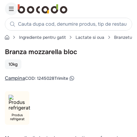
Cauta dupa cod, denumire produs, tip de restaurant, reteta
Ingrediente pentru gatit
Lactate si oua
Branzeturi
Căutări populare
Branza mozzarella bloc
1
.
cartofi
2
.
piept pui
10kg
3
.
pui
Campina
COD
:
1245028
Trimite
4
.
chifle
5
.
burger
6
.
coaste
7
.
ceafa
Produs
refrigerat
8
.
aripi
9
.
croissant