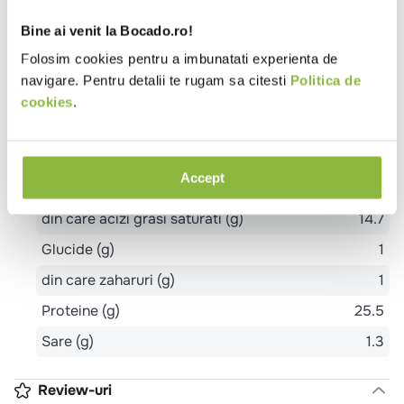
Alergeni
Bine ai venit la Bocado.ro!
LACTOZA DIN LAPTE
Folosim cookies pentru a imbunatati experienta de
navigare. Pentru detalii te rugam sa citesti
Politica de
Valori nutritionale 100g
cookies
.
Valoare energetica (kj)
1241
Valoare energetica (kcal)
297
Accept
Grasimi (g)
21.3
din care acizi grasi saturati (g)
14.7
Glucide (g)
1
din care zaharuri (g)
1
Proteine (g)
25.5
Sare (g)
1.3
Review-uri