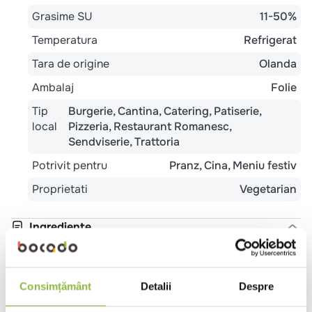
Grasime SU
11-50%
Temperatura
Refrigerat
Tara de origine
Olanda
Ambalaj
Folie
Tip
Burgerie
Cantina
Catering
Patiserie
local
Pizzeria
Restaurant Romanesc
Sendviserie
Trattoria
Potrivit pentru
Pranz
Cina
Meniu festiv
Proprietati
Vegetarian
Ingrediente
Branza cu pasta filata 100% din LAPTE de vaca
pasteurizat, sare, culturi LACTICE selectionate,
cheag microbian
Consimțământ
Detalii
Despre