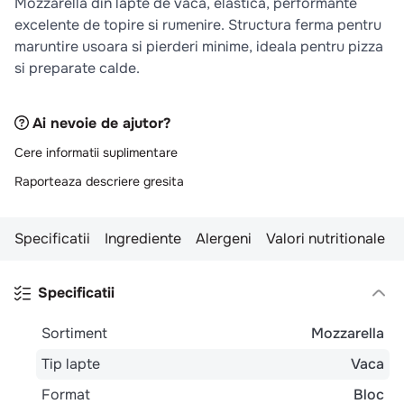
Mozzarella din lapte de vaca, elastica, performante
10
.
pizza
excelente de topire si rumenire. Structura ferma pentru
maruntire usoara si pierderi minime, ideala pentru pizza
si preparate calde.
Ai nevoie de ajutor?
Cere informatii suplimentare
Raporteaza descriere gresita
Specificatii
Ingrediente
Alergeni
Valori nutritionale
Specificatii
Sortiment
Mozzarella
Tip lapte
Vaca
Format
Bloc