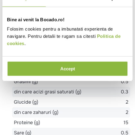
LAPTE pasteurizat,cstandardizat 3% grasime, culturi
lactice selectionate.
Bine ai venit la Bocado.ro!
Alergeni
Folosim cookies pentru a imbunatati experienta de
LACTOZA, LAPTE si derivati din LAPTE.
navigare. Pentru detalii te rugam sa citesti
Politica de
cookies
.
Valori nutritionale 100g
Valoare energetica (kj)
308
Accept
Valoare energetica (kcal)
73
Grasimi (g)
0.5
din care acizi grasi saturati (g)
0.3
Glucide (g)
2
din care zaharuri (g)
2
Proteine (g)
15
Sare (g)
0.5