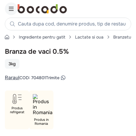
Cauta dupa cod, denumire produs, tip de restaurant, reteta
Ingrediente pentru gatit
Lactate si oua
Branzeturi
Căutări populare
Branza de vaci 0.5%
1
.
cartofi
2
.
piept pui
3kg
3
.
pui
Raraul
COD
:
704801
Trimite
4
.
chifle
5
.
burger
6
.
coaste
Produs
7
.
aripi
refrigerat
8
.
ceafa
Produs in
Romania
9
.
croissant