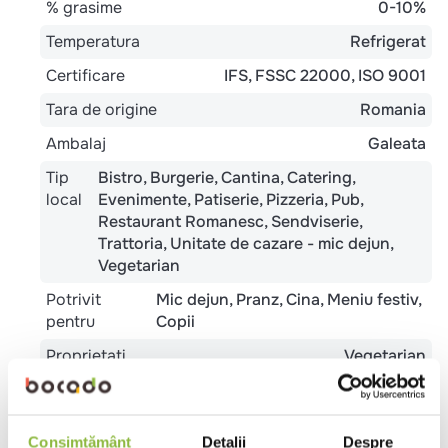
% grasime
0-10%
Temperatura
Refrigerat
Certificare
IFS
FSSC 22000
ISO 9001
Tara de origine
Romania
Ambalaj
Galeata
Tip
Bistro
Burgerie
Cantina
Catering
local
Evenimente
Patiserie
Pizzeria
Pub
Restaurant Romanesc
Sendviserie
Trattoria
Unitate de cazare - mic dejun
Vegetarian
Potrivit
Mic dejun
Pranz
Cina
Meniu festiv
pentru
Copii
Proprietati
Vegetarian
Ingrediente
Consimțământ
Detalii
Despre