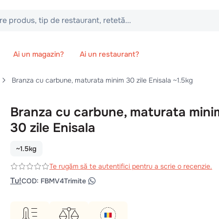
 tip de restaurant, retetă...
Ai un magazin?
Ai un restaurant?
Branza cu carbune, maturata minim 30 zile Enisala ~1.5kg
Branza cu carbune, maturata mini
30 zile Enisala
~1.5kg
Te rugăm să te autentifici pentru a scrie o recenzie.
Tu!
COD
:
FBMV4
Trimite