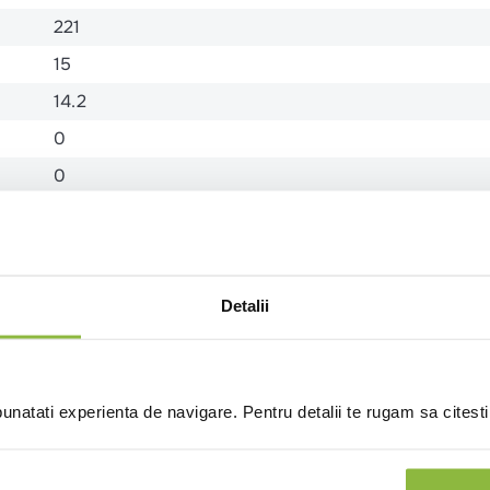
221
15
14.2
0
0
20
4
Detalii
natati experienta de navigare. Pentru detalii te rugam sa citest
(0 recenzii)