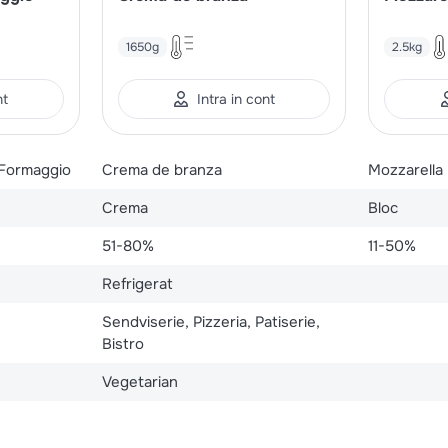
1650g
2.5kg
nt
Intra in cont
 Formaggio
Crema de branza
Mozzarella
Crema
Bloc
51-80%
11-50%
Refrigerat
Sendviserie, Pizzeria, Patiserie,
Bistro
Vegetarian