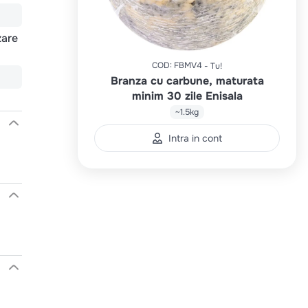
zare
COD
:
FBMV4
Tu!
Branza cu carbune, maturata
minim 30 zile Enisala
~1.5kg
Intra in cont