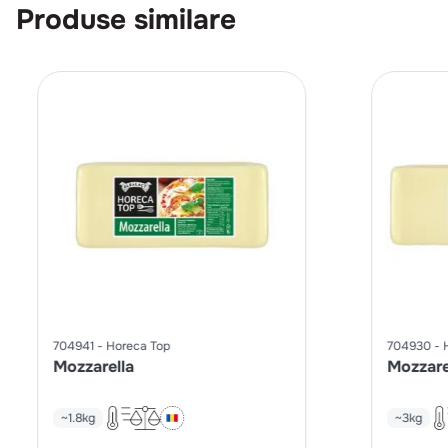
Produse similare
704941
Horeca Top
704930
Mozzarella
Mozzare
~1.8kg
~3kg