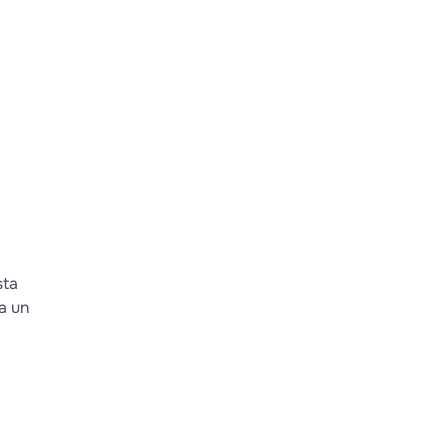
sta
a un