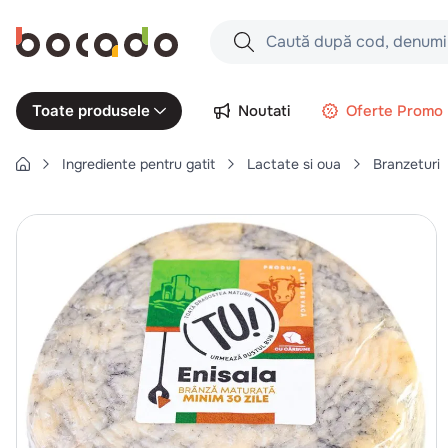
Caută după cod, denumire produs,
Căutări populare
Noutati
Oferte Promo
Toate produsele
1
.
cartofi
Ingrediente pentru gatit
Lactate si oua
Branzeturi
2
.
piept pui
3
.
pui
4
.
chifle
5
.
burger
6
.
coaste
7
.
aripi
8
.
ceafa
9
.
croissant
10
.
pizza