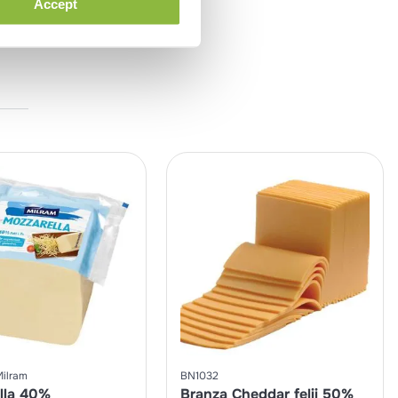
Accept
Milram
BN1032
lla 40%
Branza Cheddar felii 50%