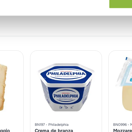
BN197
Philadelphia
BN0996
ggio
Crema de branza
Mozzare