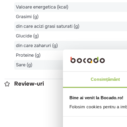
Valoare energetica (kcal)
Grasimi (g)
din care acizi grasi saturati (g)
Glucide (g)
din care zaharuri (g)
Proteine (g)
Sare (g)
Consimțământ
Review-uri
Bine ai venit la Bocado.ro!
0
Folosim cookies pentru a imbu