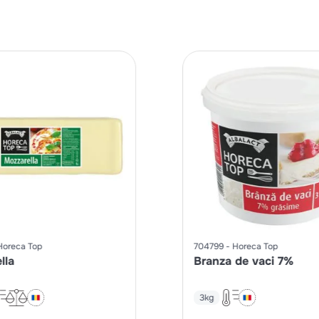
Horeca Top
704799
Horeca Top
lla
Branza de vaci 7%
3kg