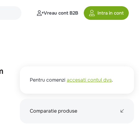
Vreau cont B2B
Intra in cont
m
Pentru comenzi
accesati contul dvs
.
Comparatie produse