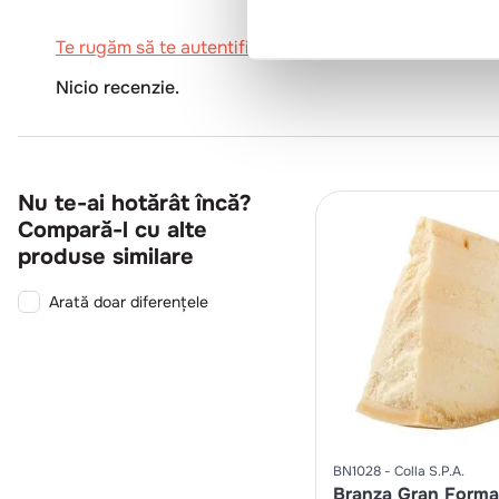
Te rugăm să te autentifici pentru a scrie o recenzie.
Nicio recenzie.
Nu te-ai hotărât încă?
Compară-l cu alte
produse similare
Arată doar diferențele
BN1028
Colla S.P.A.
Branza Gran Forma