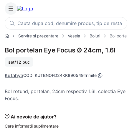
Cauta dupa cod, denumire produs, tip de restaurant, retet
Servire si prezentare
Vesela
Boluri
Bol portela
Căutări populare
Bol portelan Eye Focus Ø 24cm, 1.6l
1
.
cartofi
2
.
piept pui
set*12 buc
3
.
pui
Kutahya
COD
:
KUTBNOFD24KK890549
Trimite
4
.
chifle
5
.
burger
Bol rotund, portelan, 24cm respectiv 1.6l, colectia Eye
6
.
coaste
Focus.
7
.
aripi
8
.
ceafa
Ai nevoie de ajutor?
9
.
croissant
Cere informatii suplimentare