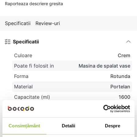
10
.
pizza
Raporteaza descriere gresita
Specificatii
Review-uri
Specificatii
Culoare
Crem
Poate fi folosit in
Masina de spalat vase
Forma
Rotunda
Material
Portelan
Capacitate (ml)
1600
Colectie
Eye Focus
Review-uri
Consimțământ
Detalii
Despre