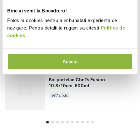
Se încarcă rezumatul…
Bine ai venit la Bocado.ro!
Folosim cookies pentru a imbunatati experienta de
Te rugăm să te autentifici pentru a scrie o recenzie.
navigare. Pentru detalii te rugam sa citesti
Politica de
Se încarcă recenziile…
cookies
.
Produse similare
Accept
RAKCFST10WHBD
Rak
Bol portelan Chef's Fusion
10.8*10cm, 500ml
set*2 buc