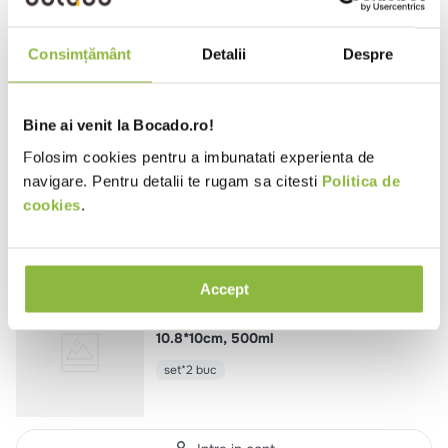
0
Consimțământ
Detalii
Despre
(0 recenzii)
Bine ai venit la Bocado.ro!
Te rugăm să te autentifici pentru a scrie o recenzie.
Folosim cookies pentru a imbunatati experienta de
Nicio recenzie.
navigare. Pentru detalii te rugam sa citesti
Politica de
cookies
.
Produse similare
Accept
RAKCFST10WHBD
Rak
Bol portelan Chef's Fusion
10.8*10cm, 500ml
set*2 buc