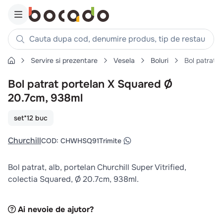
Cauta dupa cod, denumire produs, tip de restaurant, reteta
Servire si prezentare
Vesela
Boluri
Bol patrat 
Căutări populare
Bol patrat portelan X Squared Ø
1
.
cartofi
20.7cm, 938ml
2
.
piept pui
3
.
pui
set*12 buc
4
.
chifle
Churchill
COD
:
CHWHSQ91
Trimite
5
.
burger
6
.
coaste
Bol patrat, alb, portelan Churchill Super Vitrified,
colectia Squared, Ø 20.7cm, 938ml.
7
.
ceafa
8
.
aripi
Ai nevoie de ajutor?
9
.
croissant