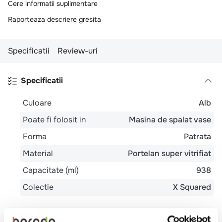
Cere informatii suplimentare
10
.
pizza
Raporteaza descriere gresita
Specificatii
Review-uri
Specificatii
Culoare
Alb
Poate fi folosit in
Masina de spalat vase
Forma
Patrata
Material
Portelan super vitrifiat
Capacitate (ml)
938
Colectie
X Squared
Review-uri