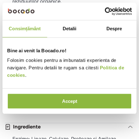
reziduurilor organice.
Contine microorganisme din clasa 1 (conform
Federatiei Europene a Biotehnologiilor) care nu au
fost niciodata descrise ca un agent cauzator de boli
Consimțământ
Detalii
Despre
umane si nu reprezinta o amenintare pentru mediu
(bacterii care nu sunt rezistente la antibiotice).
Bine ai venit la Bocado.ro!
Specificatii
Folosim cookies pentru a imbunatati experienta de
Format
Lichid
navigare. Pentru detalii te rugam sa citesti
Politica de
cookies
.
Tip produs
Separatoare grasimi
Parfum
Fara parfum
Ph
6
Accept
Ambalaj
Bidon
Ingrediente
Enzime: Lipaze, Celulaze, Proteaze si Amilaze