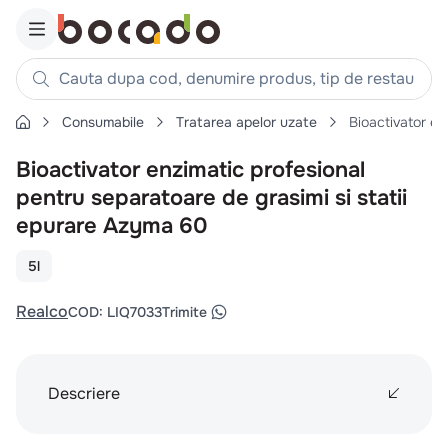
Cauta dupa cod, denumire produs, tip de restaurant, reteta
Consumabile
Tratarea apelor uzate
Bioactivator en
Căutări populare
Bioactivator enzimatic profesional
1
.
cartofi
pentru separatoare de grasimi si statii
2
.
piept pui
epurare Azyma 60
3
.
pui
4
.
chifle
5l
5
.
burger
Realco
COD
:
LIQ7033
Trimite
6
.
coaste
7
.
aripi
8
.
ceafa
Descriere
9
.
croissant