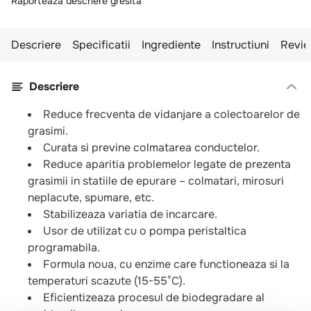
Raporteaza descriere gresita
Descriere
Specificatii
Ingrediente
Instructiuni
Revie
Descriere
Reduce frecventa de vidanjare a colectoarelor de
grasimi.
Curata si previne colmatarea conductelor.
Reduce aparitia problemelor legate de prezenta
grasimii in statiile de epurare – colmatari, mirosuri
neplacute, spumare, etc.
Stabilizeaza variatia de incarcare.
Usor de utilizat cu o pompa peristaltica
programabila.
Formula noua, cu enzime care functioneaza si la
temperaturi scazute (15-55°C).
Eficientizeaza procesul de biodegradare al