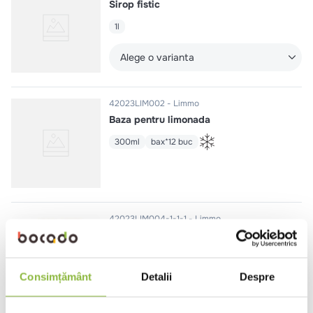
Sirop fistic
1l
Alege o varianta
42023LIM002
Limmo
Baza pentru limonada
300ml
bax*12 buc
42023LIM004-1-1-1
Limmo
Pachet dozator dublu capacitate
20l + 28 galeti x Baza pentru
limonada 2l
Consimțământ
Detalii
Despre