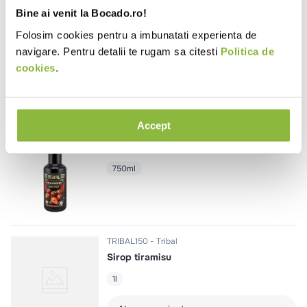
Bine ai venit la Bocado.ro!
MONISVV07L
Monin
Sirop vanilie
Folosim cookies pentru a imbunatati experienta de
navigare. Pentru detalii te rugam sa citesti
Politica de
700ml
cookies
.
Accept
TRIBAL209
Tribal
Piure capsuni
750ml
TRIBAL150
Tribal
Sirop tiramisu
1l