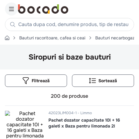
Cauta dupa cod, denumire produs, tip de restaurant, reteta
Bauturi racoritoare, cafea si ceai
Bauturi necarbogazo
Căutări populare
1
.
cartofi
Siropuri si baze bauturi
2
.
piept pui
3
.
pui
Filtrează
4
.
chifle
5
.
burger
200
de produse
6
.
coaste
7
.
ceafa
42023LIM004-1
Limmo
Pachet dozator capacitate 10l + 16
8
.
aripi
galeti x Baza pentru limonada 2l
9
.
croissant