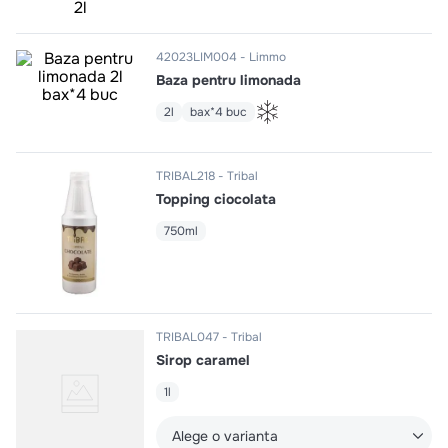
10
.
pizza
42023LIM004
Limmo
Baza pentru limonada
2l
bax*4 buc
TRIBAL218
Tribal
Topping ciocolata
750ml
TRIBAL047
Tribal
Sirop caramel
1l
Alege o varianta