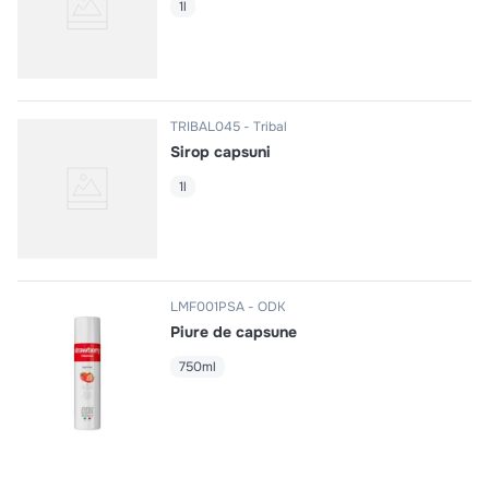
1l
TRIBAL045
Tribal
Sirop capsuni
1l
LMF001PSA
ODK
Piure de capsune
750ml