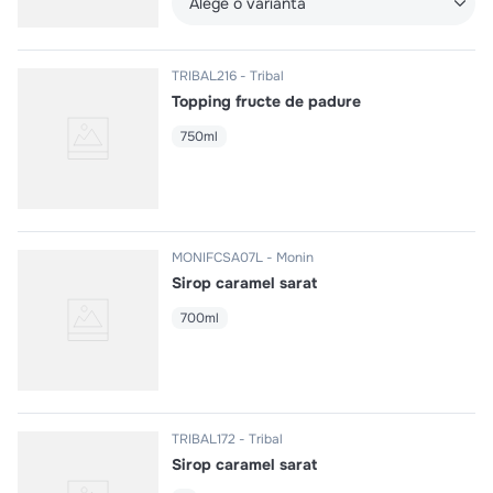
Alege o varianta
TRIBAL216
Tribal
Topping fructe de padure
750ml
MONIFCSA07L
Monin
Sirop caramel sarat
700ml
TRIBAL172
Tribal
Sirop caramel sarat