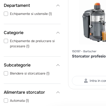
Departament
Echipamente si ustensile
(
1
)
Categorie
Echipamente de prelucrare si
procesare
(
1
)
150197
Bartscher
Storcator profesio
Blendere si storcatoare
(
1
)
Intra in co
Alimentare storcator
Automata
(
1
)