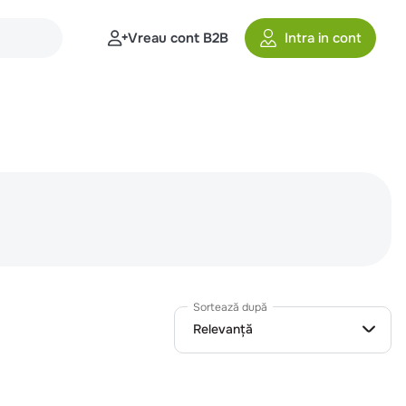
Vreau cont B2B
Intra in cont
Sortează după
Relevanță