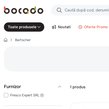
Caută după cod, denumire produs,
Căutări populare
Noutati
Oferte Promo
Toate produsele
1
.
cartofi
Bartscher
2
.
piept pui
3
.
pui
4
.
chifle
5
.
burger
6
.
coaste
7
.
aripi
1
produs
8
.
ceafa
Fresco Expert SRL
(
1
)
9
.
croissant
10
.
pizza