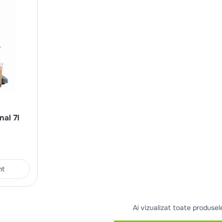
nal 7l
nt
Ai vizualizat toate produsel