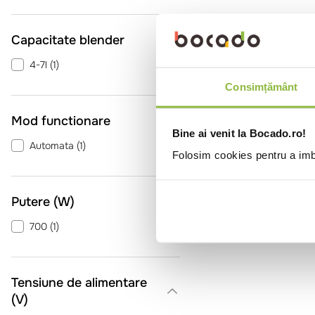
Capacitate blender
4-7l
(
1
)
Consimțământ
Mod functionare
Bine ai venit la Bocado.ro!
Automata
(
1
)
Folosim cookies pentru a imbu
Putere (W)
700
(
1
)
Tensiune de alimentare
(V)