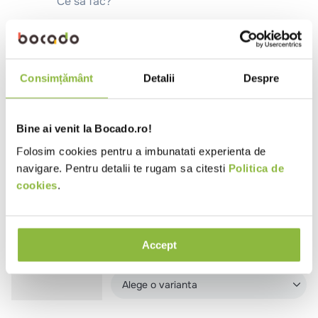
Ce să fac?
10
.
pizza
Verifică termenii pe care i-ai
introdus.
Încearcă să folosești un singur
cuvânt.
Consimțământ
Detalii
Despre
Folosește termeni generici în
căutare.
Încearcă să cauți folosind
sinonime ale termenului dorit.
Bine ai venit la Bocado.ro!
Folosim cookies pentru a imbunatati experienta de
navigare. Pentru detalii te rugam sa citesti
Politica de
Produse noi
cookies
.
SET0368-1KG
Paprica Distributie
Pul biber
Accept
1kg
Alege o varianta