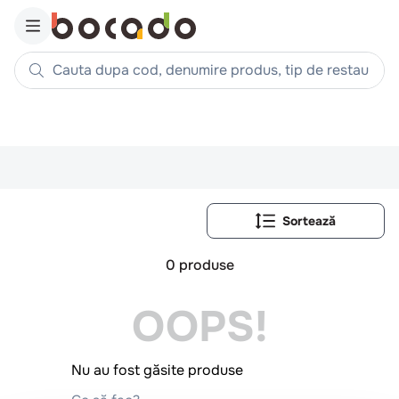
Cauta dupa cod, denumire produs, tip de restaurant, reteta
Căutări populare
1
.
cartofi
2
.
piept pui
3
.
pui
4
.
chifle
5
.
burger
0
produse
6
.
coaste
OOPS!
7
.
aripi
8
.
ceafa
Nu au fost găsite produse
9
.
croissant