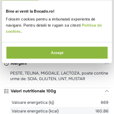
Bine ai venit la Bocado.ro!
Ingrediente
Folosim cookies pentru a imbunatati experienta de
File de PASTRAV afumat (Onchorhynchus mykiss)
navigare. Pentru detalii te rugam sa citesti
Politica de
30.5%, legume in proportii variabile (morcovi,
cookies
.
TELINA, castraveti murati), SMANTANA, ulei vegetal
de floarea soarelui, fulgi MIGDALE 2.2%, sare, otet
din vin, zahar, amidon de porumb, piper alb,
conservanti: acid sorbic, benzoat de sodiu.
Accept
Alergeni
PESTE, TELINA, MIGDALE, LACTOZA, poate contine
urme de: SOIA, GLIUTEN, UNT, MUSTAR
Valori nutritionale 100g
Valoare energetica (kj)
669
Valoare energetica (kcal)
160.86