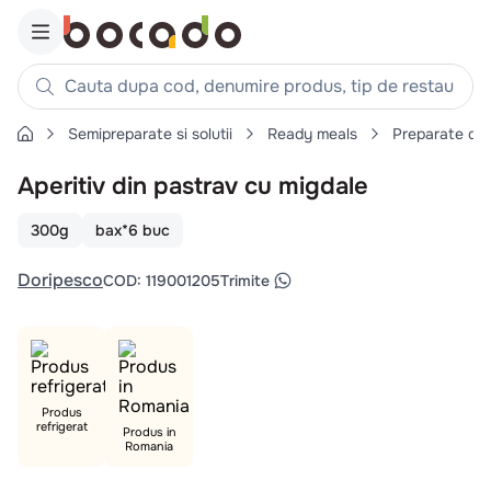
Cauta dupa cod, denumire produs, tip de restaurant, reteta
Semipreparate si solutii
Ready meals
Preparate din
Căutări populare
Aperitiv din pastrav cu migdale
1
.
cartofi
2
.
piept pui
300g
bax*6 buc
3
.
pui
Doripesco
COD
:
119001205
Trimite
4
.
chifle
5
.
burger
6
.
coaste
7
.
ceafa
Produs
refrigerat
8
.
aripi
Produs in
Romania
9
.
croissant