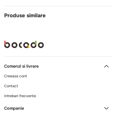
Produse similare
120099100
Doripesco
Salata din pastrav cu brocoli
1kg
bax*6 buc
Comenzi si livrare
Creeaza cont