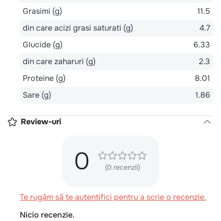
Grasimi (g)
11.5
din care acizi grasi saturati (g)
4.7
Glucide (g)
6.33
din care zaharuri (g)
2.3
Proteine (g)
8.01
Sare (g)
1.86
Review-uri
0
(0 recenzii)
Te rugăm să te autentifici pentru a scrie o recenzie.
Nicio recenzie.