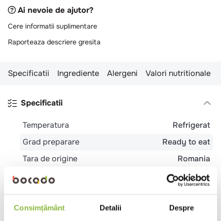
Ai nevoie de ajutor?
Cere informatii suplimentare
Raporteaza descriere gresita
Specificatii
Ingrediente
Alergeni
Valori nutritionale
Specificatii
Temperatura
Refrigerat
Grad preparare
Ready to eat
Tara de origine
Romania
Ambalaj
Borcan
Tip
Bistro
Evenimente
Pub
Restaurant
local
Romanesc
Trattoria
Consimțământ
Detalii
Despre
Potrivit pentru
Mic dejun
Pranz
Cina