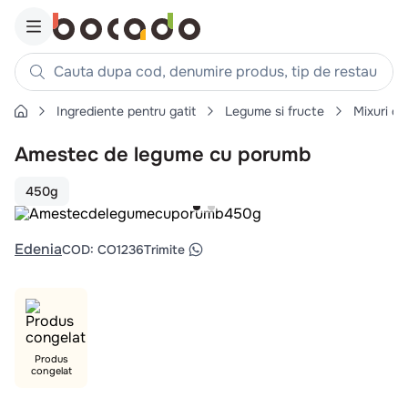
Cauta dupa cod, denumire produs, tip de restaurant, reteta
Ingrediente pentru gatit
Legume si fructe
Mixuri d
Căutări populare
Amestec de legume cu porumb
1
.
cartofi
2
.
piept pui
450g
3
.
pui
4
.
chifle
Edenia
COD
:
CO1236
Trimite
5
.
burger
6
.
coaste
7
.
ceafa
8
.
aripi
Produs
congelat
9
.
croissant