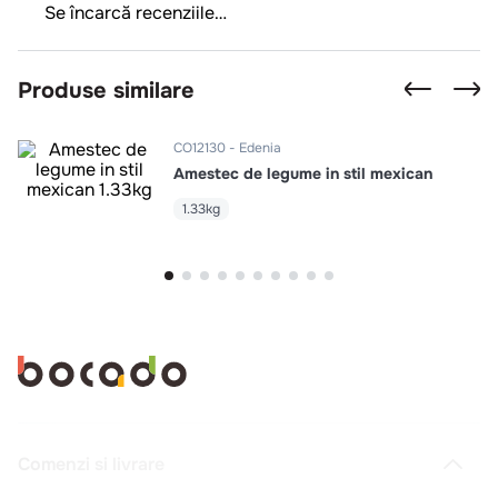
Se încarcă rezumatul…
Te rugăm să te autentifici pentru a scrie o recenzie.
Se încarcă recenziile…
Produse similare
CO12130
Edenia
Amestec de legume in stil mexican
1.33kg
Intra in cont
Pentru comenzi
accesati contul dvs
.