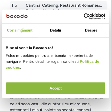
Timp gatire
6-10 minute
Gramaj
<1kg
Temperatura
Congelat
Tip
Cantina
Catering
Restaurant Romanesc
Consimțământ
Detalii
Despre
local
Trattoria
Vegetarian
Potrivit
Pranz
Cina
Copii
Pentru
pentru
tigaie/wok
Bine ai venit la Bocado.ro!
Proprietati
De post
Vegetarian
Folosim cookies pentru a imbunatati experienta de
navigare. Pentru detalii te rugam sa citesti
Politica de
cookies
.
Metode de preparare
Microunde
6-8 min * 850W:
Accept
Scoateti din punga amestecul cu porumb congelat si
puneti-l intr-un vas termorezistent cu capac,
adaugati 2-3 linguri de apa, puneti capacul si
introduceti vasul in cuptorul cu microunde la 850 W.