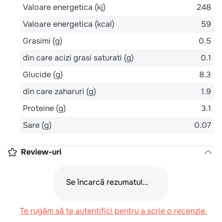
variabile (morcovi, mazare, fasole verde taiata).
Valori nutritionale 100g
Valoare energetica (kj)
248
Valoare energetica (kcal)
59
Grasimi (g)
0.5
din care acizi grasi saturati (g)
0.1
Glucide (g)
8.3
din care zaharuri (g)
1.9
Proteine (g)
3.1
Sare (g)
0.07
Review-uri