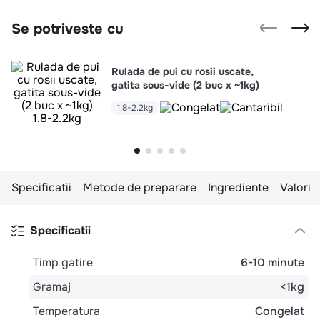
Se potriveste cu
Rulada de pui cu rosii uscate,
gatita sous-vide (2 buc x ~1kg)
1.8-2.2kg
Intra in cont
Specificatii
Metode de preparare
Ingrediente
Valori n
Specificatii