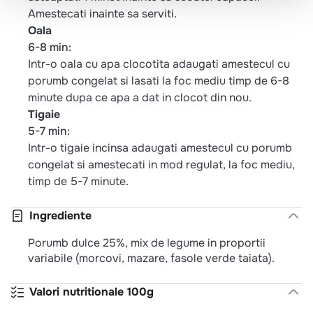
Incalziti timp de 3-4 minute, opriti cuptorul pentru a
amesteca si incalziti din nou inca 3-4 minute. Dupa
ce ati scos vasul din cuptorul cu microunde,
asteaptati 1 minut inainte sa scoatei capacul.
Amestecati inainte sa serviti.
Oala
6-8 min:
Intr-o oala cu apa clocotita adaugati amestecul cu
porumb congelat si lasati la foc mediu timp de 6-8
minute dupa ce apa a dat in clocot din nou.
Tigaie
5-7 min:
Intr-o tigaie incinsa adaugati amestecul cu porumb
congelat si amestecati in mod regulat, la foc mediu,
timp de 5-7 minute.
Ingrediente
Porumb dulce 25%, mix de legume in proportii