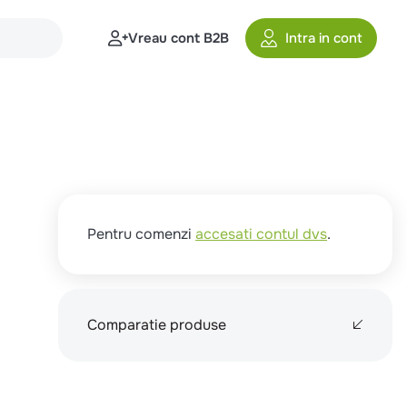
Vreau cont B2B
Intra in cont
Pentru comenzi
accesati contul dvs
.
Comparatie produse