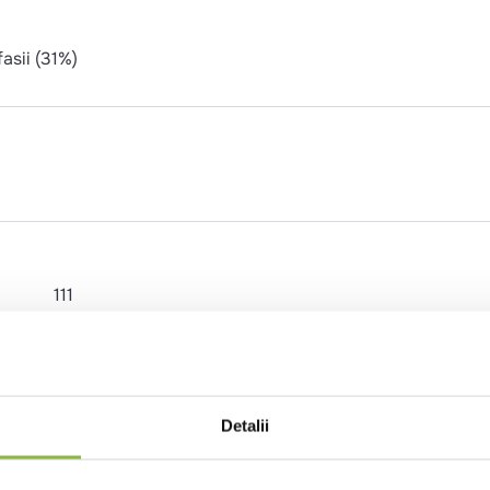
asii (31%)
111
27
0.4
0.07
Detalii
3.2
2.8