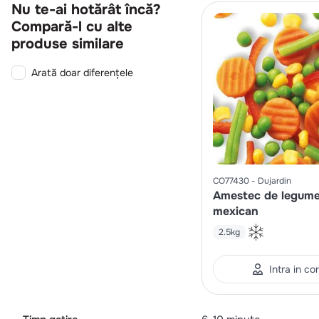
Nu te-ai hotărât încă?
Compară-l cu alte
produse similare
Arată doar diferențele
CO77430
Dujardin
Amestec de legume 
mexican
2.5kg
Intra in co