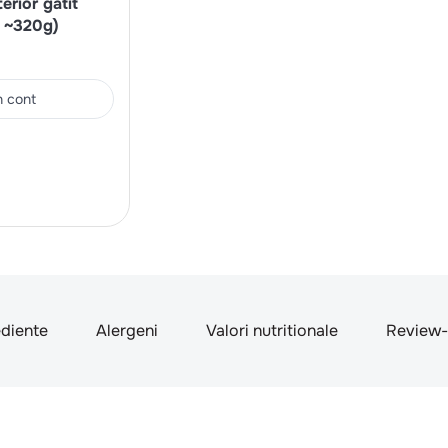
erior gatit
x ~320g)
in cont
ediente
Alergeni
Valori nutritionale
Review-