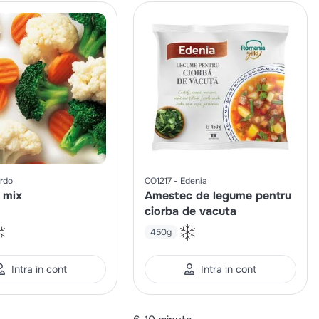
rdo
CO1217
Edenia
 mix
Amestec de legume pentru
ciorba de vacuta
450g
Intra in cont
Intra in cont