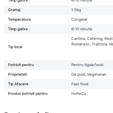
Timp gatire
6-10 minute
Gramaj
1-5kg
Temperatura
Congelat
Timp gatire
6-10 minute
Cantina, Catering, Res
Romanesc, Trattoria, V
Tip local
Potrivit pentru
Pentru tigaie/wok
Proprietati
De post, Vegetarian
Tip Afacere
Fast food
Produs potrivit pentru
HoReCa