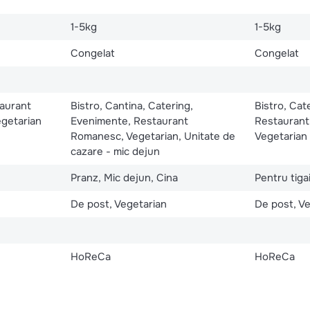
1-5kg
1-5kg
Congelat
Congelat
taurant
Bistro, Cantina, Catering,
Bistro, Cat
egetarian
Evenimente, Restaurant
Restaurant
Romanesc, Vegetarian, Unitate de
Vegetarian
cazare - mic dejun
Pranz, Mic dejun, Cina
Pentru tig
De post, Vegetarian
De post, V
HoReCa
HoReCa