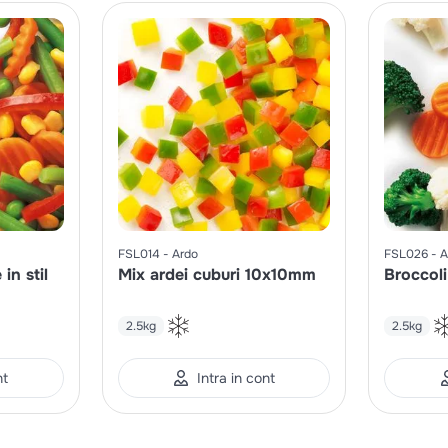
FSL014
Ardo
FSL026
A
in stil
Mix ardei cuburi 10x10mm
Broccoli
2.5kg
2.5kg
nt
Intra in cont