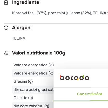
Ingrediente
Morcovi fasii (37%), praz taiat julienne (32%), TELINA f
Alergeni
TELINA
Valori nutritionale 100g
Valoare energetica (kj)
Valoare energetica (kcal)
Grasimi (g)
din care acizi grasi saturati (g)
Consimțământ
Glucide (g)
din care zaharuri (g)