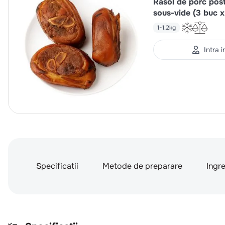
Rasol de porc post
sous-vide (3 buc 
1-1.2kg
Intra 
Specificatii
Metode de preparare
Ingr