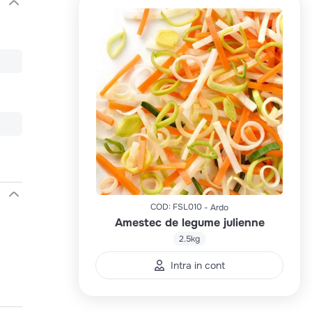
COD
:
FSL010
Ardo
Amestec de legume julienne
d
2.5kg
Intra in cont