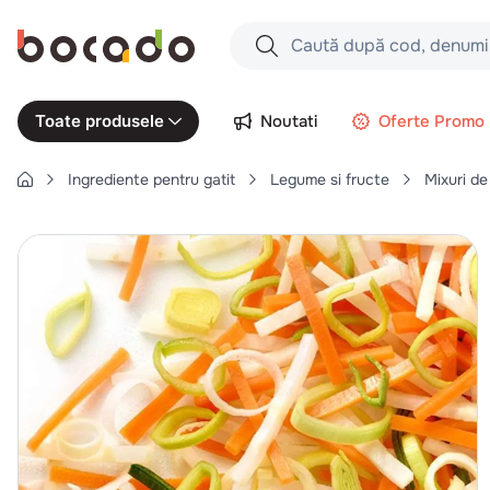
Caută după cod, denumire produs,
Căutări populare
Noutati
Oferte Promo
Toate produsele
1
.
cartofi
Ingrediente pentru gatit
Legume si fructe
Mixuri d
2
.
piept pui
3
.
pui
4
.
chifle
5
.
burger
6
.
coaste
7
.
ceafa
8
.
aripi
9
.
croissant
10
.
pizza