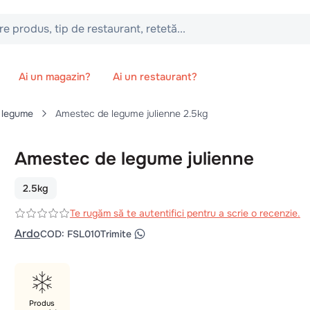
 tip de restaurant, retetă...
Ai un magazin?
Ai un restaurant?
e legume
Amestec de legume julienne 2.5kg
Amestec de legume julienne
2.5kg
Te rugăm să te autentifici pentru a scrie o recenzie.
Ardo
COD
:
FSL010
Trimite
Produs