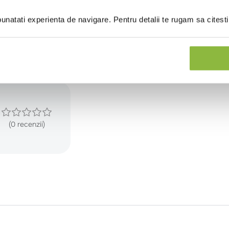
1.1
natati experienta de navigare. Pentru detalii te rugam sa citest
0.1
(0 recenzii)