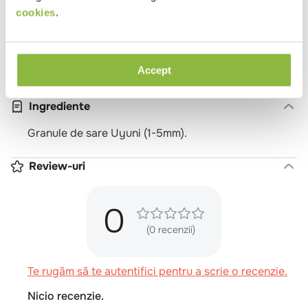
Tip
Bistro
Burgerie
Cantina
Catering
cookies
.
local
Evenimente
Pizzeria
Pub
Restaurant
Romanesc
Sendviserie
Trattoria
Unitate
de cazare - mic dejun
Vegetarian
Potrivit pentru
Pranz
Cina
Meniu festiv
Copii
Accept
Ingrediente
Granule de sare Uyuni (1-5mm).
Review-uri
0
(0 recenzii)
Te rugăm să te autentifici pentru a scrie o recenzie.
Nicio recenzie.