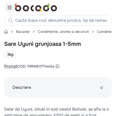
Cauta dupa cod, denumire produs, tip de restaurant, reteta
Bacanie
Condimente, arome si decoruri
Condiment
Căutări populare
Sare Uyuni grunjoasa 1-5mm
1
.
cartofi
2
.
piept pui
3kg
3
.
pui
Pronat
COD
:
PRN16117
Trimite
4
.
chifle
5
.
burger
6
.
coaste
Descriere
7
.
aripi
8
.
ceafa
Salar de Uyuni, situat in sud-vestul Boliviei, se afla la o
9
.
croissant
altitudine de aproximativ 3700 de metri si a fost