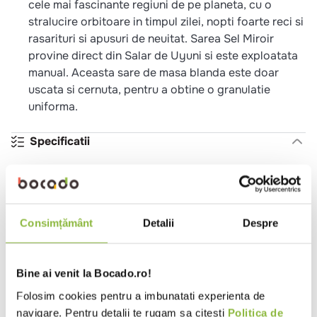
cele mai fascinante regiuni de pe planeta, cu o
stralucire orbitoare in timpul zilei, nopti foarte reci si
rasarituri si apusuri de neuitat. Sarea Sel Miroir
provine direct din Salar de Uyuni si este exploatata
manual. Aceasta sare de masa blanda este doar
uscata si cernuta, pentru a obtine o granulatie
uniforma.
Specificatii
Tip produs
Sare
Tip sare
Sare gema
Adaos iod
Sare neiodata
Consimțământ
Detalii
Despre
Temperatura
Ambiental
Tara de origine
Bolivia
Bine ai venit la Bocado.ro!
Ambalaj
Punga
Folosim cookies pentru a imbunatati experienta de
navigare. Pentru detalii te rugam sa citesti
Politica de