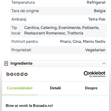
Temperatura
Refrigerat
Tara de origine
Belgia
Ambalaj
Tetra Pak
Tip
Cantina
Catering
Evenimente
Patiserie
local
Restaurant Romanesc
Trattoria
Potrivit pentru
Pranz
Cina
Meniu festiv
Proprietati
Vegetarian
Ingrediente
SMANTANA ultrapasteurizata cu 20.4 % grasime,
amidon modificat din porumb, stabilizatori: E466
Consimțământ
Detalii
Despre
Alergeni
LACTOZA DIN LAPTE
Bine ai venit la Bocado.ro!