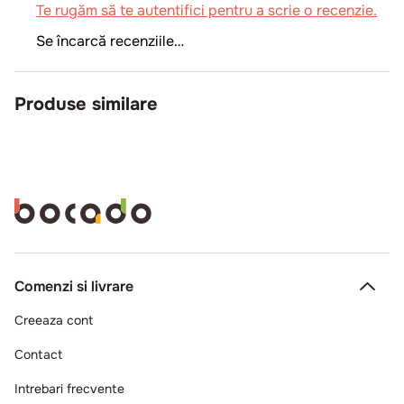
Te rugăm să te autentifici pentru a scrie o recenzie.
Se încarcă recenziile…
Produse similare
704787
Horeca Top
Smantana 25%
3kg
Intra in cont