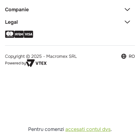
Comenzi si livrare
Creeaza cont
Contact
Intrebari frecvente
Companie
Legal
Copyright © 2025 - Macromex SRL
RO
Powered by
Pentru comenzi
accesati contul dvs
.