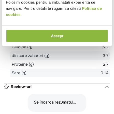
Valori nutritionale 100g
Folosim cookies pentru a imbunatati experienta de
navigare. Pentru detalii te rugam sa citesti
Politica de
Valoare energetica (kj)
888
cookies
.
Valoare energetica (kcal)
215
Grasimi (g)
20.2
Accept
din care acizi grasi saturati (g)
14
Glucide (g)
5.2
din care zaharuri (g)
3.7
Proteine (g)
2.7
Sare (g)
0.14
Review-uri
Se încarcă rezumatul…