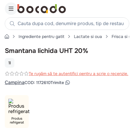
Cauta dupa cod, denumire produs, tip de restaurant, reteta
Ingrediente pentru gatit
Lactate si oua
Frisca si s
Căutări populare
Smantana lichida UHT 20%
1
.
cartofi
2
.
piept pui
1l
3
.
pui
Te rugăm să te autentifici pentru a scrie o recenzie.
4
.
chifle
Campina
COD
:
1172610
Trimite
5
.
burger
6
.
coaste
7
.
ceafa
8
.
aripi
Produs
refrigerat
9
.
croissant