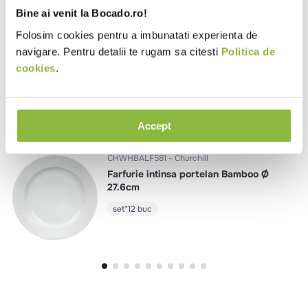
Se încarcă rezumatul…
Bine ai venit la Bocado.ro!
Folosim cookies pentru a imbunatati experienta de
Te rugăm să te autentifici pentru a scrie o recenzie.
navigare. Pentru detalii te rugam sa citesti
Politica de
cookies
.
Se încarcă recenziile…
Produse similare
Accept
CHWHBALF581
Churchill
Farfurie intinsa portelan Bamboo Ø
27.6cm
set*12 buc