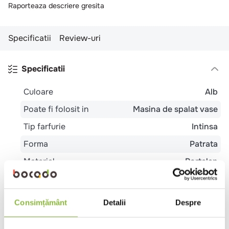
10
.
pizza
Raporteaza descriere gresita
Specificatii
Review-uri
Specificatii
Culoare
Alb
Poate fi folosit in
Masina de spalat vase
Tip farfurie
Intinsa
Forma
Patrata
Material
Portelan
Colectie
Aurea
Consimțământ
Detalii
Despre
Review-uri