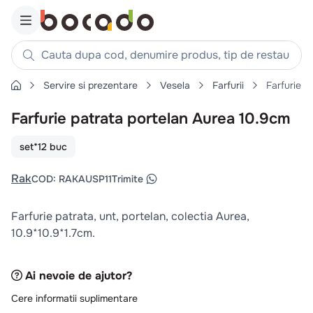
Cauta dupa cod, denumire produs, tip de restaurant, reteta
Servire si prezentare
Vesela
Farfurii
Farfurie p
Căutări populare
Farfurie patrata portelan Aurea 10.9cm
1
.
cartofi
2
.
piept pui
set*12 buc
3
.
pui
Rak
COD
:
RAKAUSP11
Trimite
4
.
chifle
5
.
burger
Farfurie patrata, unt, portelan, colectia Aurea,
6
.
coaste
10.9*10.9*1.7cm.
7
.
ceafa
8
.
aripi
Ai nevoie de ajutor?
9
.
croissant
Cere informatii suplimentare