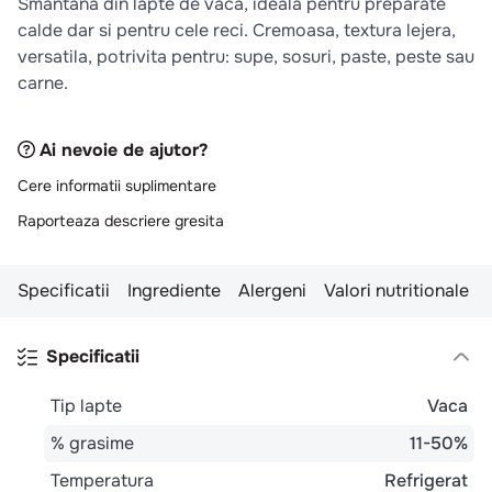
Smantana din lapte de vaca, ideala pentru preparate
10
.
pizza
calde dar si pentru cele reci. Cremoasa, textura lejera,
versatila, potrivita pentru: supe, sosuri, paste, peste sau
carne.
Ai nevoie de ajutor?
Cere informatii suplimentare
Raporteaza descriere gresita
Specificatii
Ingrediente
Alergeni
Valori nutritionale
Specificatii
Tip lapte
Vaca
% grasime
11-50%
Temperatura
Refrigerat