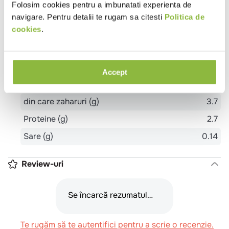
Folosim cookies pentru a imbunatati experienta de
Valoare energetica (kj)
888
navigare. Pentru detalii te rugam sa citesti
Politica de
cookies
.
Valoare energetica (kcal)
215
Grasimi (g)
20.2
din care acizi grasi saturati (g)
14
Accept
Glucide (g)
5.2
din care zaharuri (g)
3.7
Proteine (g)
2.7
Sare (g)
0.14
Review-uri
Se încarcă rezumatul…
Te rugăm să te autentifici pentru a scrie o recenzie.