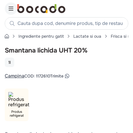
Cauta dupa cod, denumire produs, tip de restaurant, reteta
Ingrediente pentru gatit
Lactate si oua
Frisca si s
Căutări populare
Smantana lichida UHT 20%
1
.
cartofi
2
.
piept pui
1l
3
.
pui
Campina
COD
:
1172610
Trimite
4
.
chifle
5
.
burger
6
.
coaste
7
.
ceafa
Produs
refrigerat
8
.
aripi
9
.
croissant