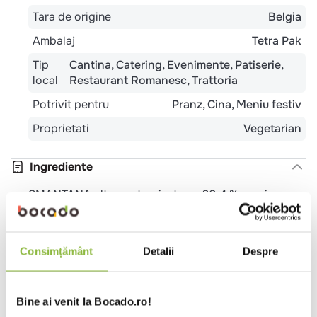
Tara de origine
Belgia
Ambalaj
Tetra Pak
Tip
Cantina
Catering
Evenimente
Patiserie
local
Restaurant Romanesc
Trattoria
Potrivit pentru
Pranz
Cina
Meniu festiv
Proprietati
Vegetarian
Ingrediente
SMANTANA ultrapasteurizata cu 20.4 % grasime,
amidon modificat din porumb, stabilizatori: E466
Alergeni
Consimțământ
Detalii
Despre
LACTOZA DIN LAPTE
Bine ai venit la Bocado.ro!
Valori nutritionale 100g