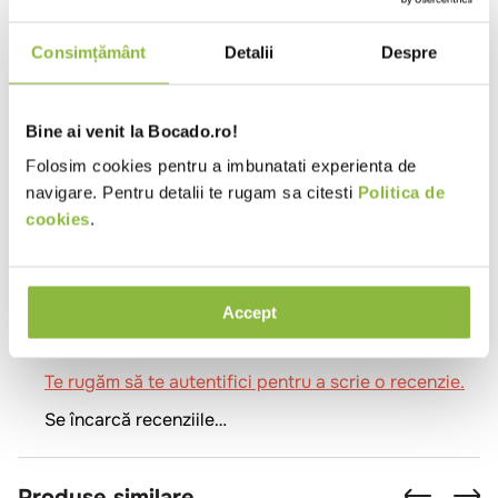
local
Evenimente
Pizzeria
Pub
Restaurant
Romanesc
Sendviserie
Trattoria
Unitate
Consimțământ
Detalii
Despre
de cazare - mic dejun
Vegetarian
Potrivit pentru
Pranz
Cina
Meniu festiv
Copii
Bine ai venit la Bocado.ro!
Ingrediente
Folosim cookies pentru a imbunatati experienta de
navigare. Pentru detalii te rugam sa citesti
Politica de
Sare de mare, carbon activ.
cookies
.
Review-uri
Accept
Se încarcă rezumatul…
Te rugăm să te autentifici pentru a scrie o recenzie.
Se încarcă recenziile…
Produse similare