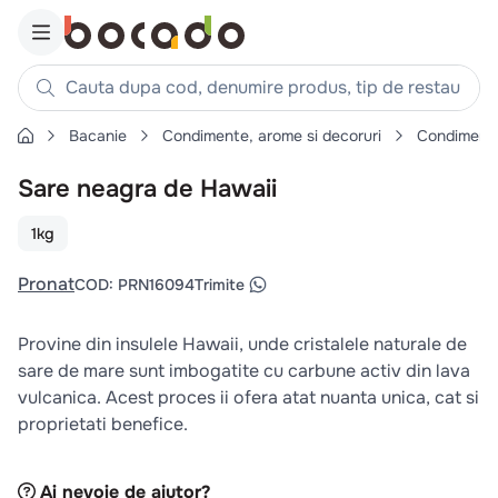
Cauta dupa cod, denumire produs, tip de restaurant, reteta
Bacanie
Condimente, arome si decoruri
Condiment
Căutări populare
Sare neagra de Hawaii
1
.
cartofi
2
.
piept pui
1kg
3
.
pui
Pronat
COD
:
PRN16094
Trimite
4
.
chifle
5
.
burger
Provine din insulele Hawaii, unde cristalele naturale de
6
.
coaste
sare de mare sunt imbogatite cu carbune activ din lava
vulcanica. Acest proces ii ofera atat nuanta unica, cat si
7
.
ceafa
proprietati benefice.
8
.
aripi
9
.
croissant
Ai nevoie de ajutor?