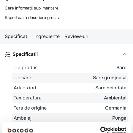
10
.
pizza
Cere informatii suplimentare
Raporteaza descriere gresita
Specificatii
Ingrediente
Review-uri
Specificatii
Tip produs
Sare
Tip sare
Sare grunjoasa
Adaos iod
Sare neiodata
Temperatura
Ambiental
Tara de origine
Germania
Ambalaj
Punga
Tip
Bistro
Burgerie
Cantina
Catering