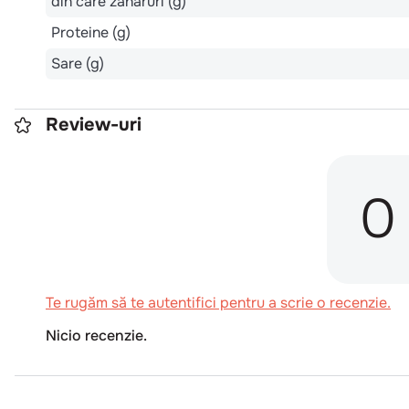
din care zaharuri (g)
Proteine (g)
Sare (g)
Review-uri
0
Te rugăm să te autentifici pentru a scrie o recenzie.
Nicio recenzie.