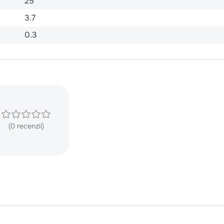
25
3.7
0.3
(0 recenzii)