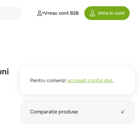
Vreau cont B2B
Intra in cont
uni
Pentru comenzi
accesati contul dvs
.
Comparatie produse