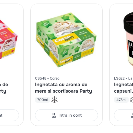
CS548
Corso
LS622
La
a de
Inghetata cu aroma de
Inghetat
rty
mere si scortisoara Party
capsuni
biscuiti
700ml
473ml
nt
Intra in cont