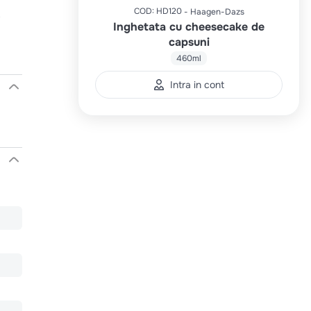
COD
:
HD120
,
Haagen-Dazs
Inghetata cu cheesecake de
capsuni
460ml
Intra in cont