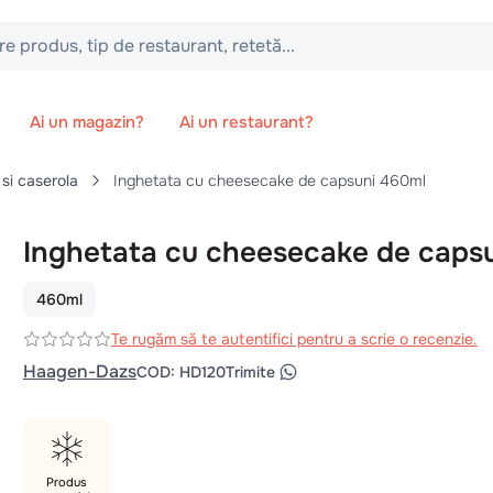
 tip de restaurant, retetă...
Ai un magazin?
Ai un restaurant?
 si caserola
Inghetata cu cheesecake de capsuni 460ml
Inghetata cu cheesecake de caps
460ml
Te rugăm să te autentifici pentru a scrie o recenzie.
Haagen-Dazs
COD
:
HD120
Trimite
Produs