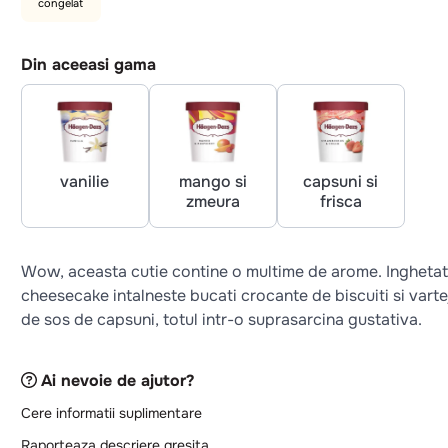
congelat
Din aceeasi gama
vanilie
mango si
capsuni si
zmeura
frisca
Wow, aceasta cutie contine o multime de arome. Ingheta
cheesecake intalneste bucati crocante de biscuiti si varte
de sos de capsuni, totul intr-o suprasarcina gustativa.
Ai nevoie de ajutor?
Cere informatii suplimentare
Raporteaza descriere gresita