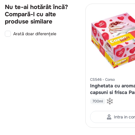
Nu te-ai hotărât încă?
Compară-l cu alte
produse similare
Arată doar diferențele
CS546
Corso
Inghetata cu arom
capsuni si frisca Pa
700ml
Intra in co