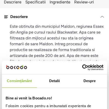
Descriere
Specificatii
Ingrediente
Review-uri
Descriere
Este obtinuta din municipiul Maldon, regiunea Essex
din Anglia pe cursul raului Blackwater. Apa care se
filtreaza din mijlocul acestui rau sta la originea
formarii de sare Maldon. Intreg procesul de
productie se realizeaza de forma traditionala si
artizanala de peste 200 de ani. Apa de mare este
filtrata pentru a indeparta impuritatile si apoi este
incalzita timp de 16 ore pana cand sarea incepe sa
se cristalizeze avand forma de cristale albe, subtiri,
de tip piramidal cu o textura crocanta. Se
Consimțământ
Detalii
Despre
recomanda un consum moderat, deoarece este o
sare de o puritate superioara.
Bine ai venit la Bocado.ro!
Specificatii
Folosim cookies pentru a imbunatati experienta de