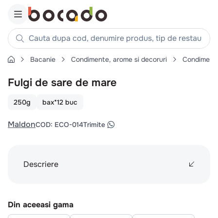
Cauta dupa cod, denumire produs, tip de restaurant, reteta
Bacanie
Condimente, arome si decoruri
Condiment
Căutări populare
Fulgi de sare de mare
1
.
cartofi
2
.
piept pui
250g
bax*12 buc
3
.
pui
Maldon
COD
:
ECO-014
Trimite
4
.
chifle
5
.
burger
6
.
coaste
Descriere
7
.
ceafa
8
.
aripi
Din aceeasi gama
9
.
croissant