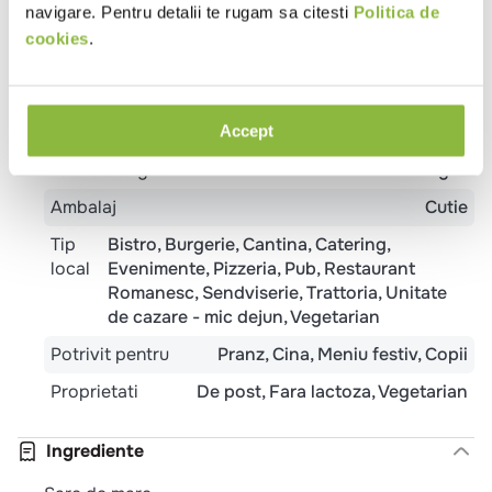
navigare. Pentru detalii te rugam sa citesti
Politica de
Tip produs
Sare
cookies
.
Tip sare
Sare de mare
Adaos iod
Sare neiodata
Temperatura
Ambiental
Accept
Tara de origine
Anglia
Ambalaj
Cutie
Tip
Bistro
Burgerie
Cantina
Catering
local
Evenimente
Pizzeria
Pub
Restaurant
Romanesc
Sendviserie
Trattoria
Unitate
de cazare - mic dejun
Vegetarian
Potrivit pentru
Pranz
Cina
Meniu festiv
Copii
Proprietati
De post
Fara lactoza
Vegetarian
Ingrediente