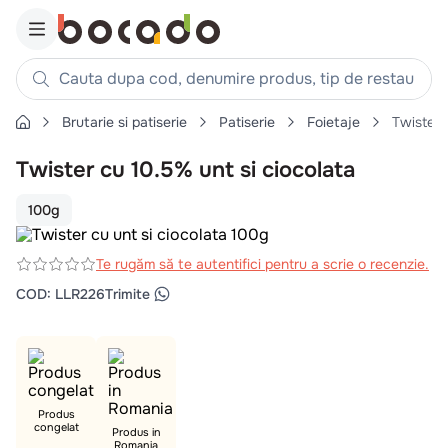
Cauta dupa cod, denumire produs, tip de restaurant, reteta
Brutarie si patiserie
Patiserie
Foietaje
Twister 
Căutări populare
Twister cu 10.5% unt si ciocolata
1
.
cartofi
2
.
piept pui
100g
3
.
pui
4
.
chifle
Te rugăm să te autentifici pentru a scrie o recenzie.
COD
:
LLR226
Trimite
5
.
burger
6
.
coaste
7
.
ceafa
8
.
aripi
Produs
9
.
croissant
congelat
Produs in
Romania