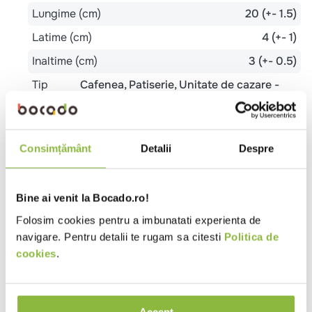
Lungime (cm)
20 (+- 1.5)
Latime (cm)
4 (+- 1)
Inaltime (cm)
3 (+- 0.5)
Tip
Cafenea
Patiserie
Unitate de cazare -
local
mic dejun
Metode de preparare
Consimțământ
Detalii
Despre
Cuptor
12-15 min * 180-190°C:
Asezati foietajele intr-o tava tapetata cu foaie de
Bine ai venit la Bocado.ro!
copt si lasati-le sa se decongeleze 20 de minute, la
Folosim cookies pentru a imbunatati experienta de
temperatura camerei. Preincalziti cuptorul la 180-
navigare. Pentru detalii te rugam sa citesti
Politica de
190°C. Introduceti tava in cuptor si coaceti foietajele
cookies
.
timp de 12-15 minute. In functie de caracteristicile
cuptorului dumneavoastra este posibil sa fie nevoie
de adaptarea temperaturii si a timpului de coacere.
Accept