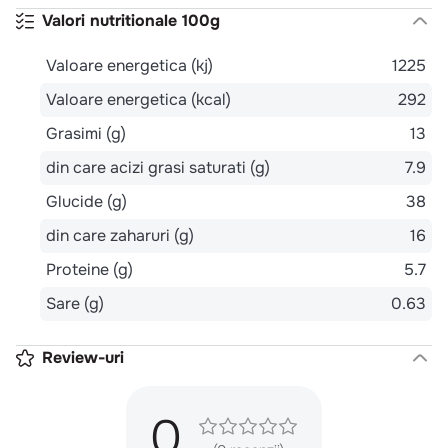
Valori nutritionale 100g
Valoare energetica (kj)
1225
Valoare energetica (kcal)
292
Grasimi (g)
13
din care acizi grasi saturati (g)
7.9
Glucide (g)
38
din care zaharuri (g)
16
Proteine (g)
5.7
Sare (g)
0.63
Review-uri
0