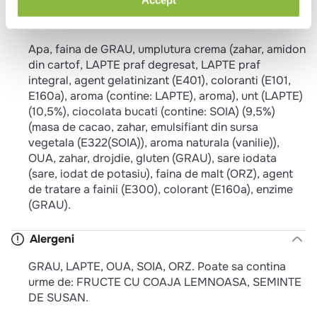
Ingrediente
Apa, faina de GRAU, umplutura crema (zahar, amidon
din cartof, LAPTE praf degresat, LAPTE praf
integral, agent gelatinizant (E401), coloranti (E101,
E160a), aroma (contine: LAPTE), aroma), unt (LAPTE)
(10,5%), ciocolata bucati (contine: SOIA) (9,5%)
(masa de cacao, zahar, emulsifiant din sursa
vegetala (E322(SOIA)), aroma naturala (vanilie)),
OUA, zahar, drojdie, gluten (GRAU), sare iodata
(sare, iodat de potasiu), faina de malt (ORZ), agent
de tratare a fainii (E300), colorant (E160a), enzime
(GRAU).
Alergeni
GRAU, LAPTE, OUA, SOIA, ORZ. Poate sa contina
urme de: FRUCTE CU COAJA LEMNOASA, SEMINTE
DE SUSAN.