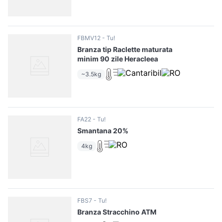
FBMV12
Tu!
Branza tip Raclette maturata
minim 90 zile Heracleea
~3.5kg
FA22
Tu!
Smantana 20%
4kg
FBS7
Tu!
Branza Stracchino ATM