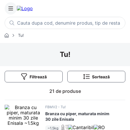
Cauta dupa cod, denumire produs, tip de restaurant, retet
Tu!
Căutări populare
1
.
cartofi
Tu!
2
.
piept pui
3
.
pui
Filtrează
4
.
chifle
5
.
burger
21
de produse
6
.
coaste
7
.
ceafa
FBMV2
Tu!
Branza cu piper, maturata minim
8
.
aripi
30 zile Enisala
9
.
croissant
~1.5kg