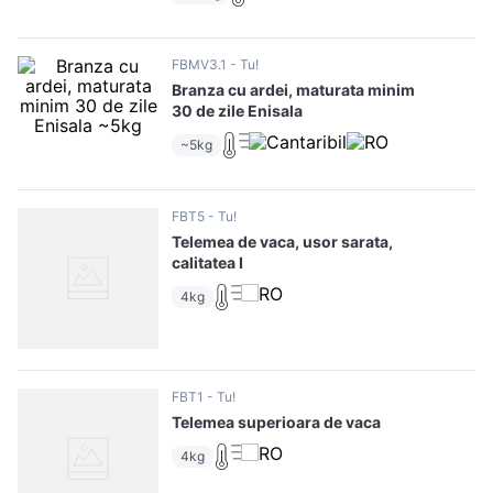
10
.
pizza
FBMV3.1
Tu!
Branza cu ardei, maturata minim
30 de zile Enisala
~5kg
FBT5
Tu!
Telemea de vaca, usor sarata,
calitatea I
4kg
FBT1
Tu!
Telemea superioara de vaca
4kg