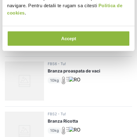
navigare. Pentru detalii te rugam sa citesti
Politica de
cookies
.
FBT4
Tu!
Telemea de vaca, usor sarata,
calitatea I
8kg
Accept
FBS6
Tu!
Branza proaspata de vaci
10kg
FBS2
Tu!
Branza Ricotta
10kg