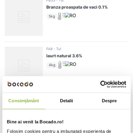
FBS5
Tu!
Branza proaspata de vaci 0.1%
5kg
FA8
Tu!
Iaurt natural 3.6%
4kg
FA27
Tu!
Consimțământ
Detalii
Despre
Smantana 30-35%
4kg
Bine ai venit la Bocado.ro!
Folosim cookies pentru a imbunatati experienta de