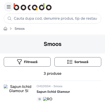
Cauta dupa cod, denumire produs, tip de restaurant, reteta
Smoos
Căutări populare
1
.
cartofi
Smoos
2
.
piept pui
3
.
pui
Filtrează
4
.
chifle
5
.
burger
3
produse
6
.
coaste
7
.
ceafa
CH021004
Smoos
Sapun lichid Glamour
8
.
aripi
9
.
croissant
5l