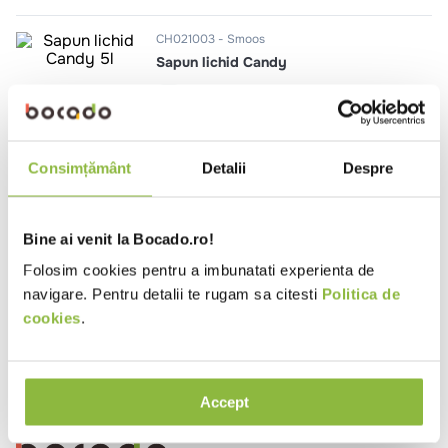
10
.
pizza
CH021003
Smoos
Sapun lichid Candy
5l
CH021005
Smoos
Consimțământ
Detalii
Despre
Sapun lichid fresh
5l
Bine ai venit la Bocado.ro!
Folosim cookies pentru a imbunatati experienta de
navigare. Pentru detalii te rugam sa citesti
Politica de
cookies
.
Ai vizualizat toate produsele
Accept