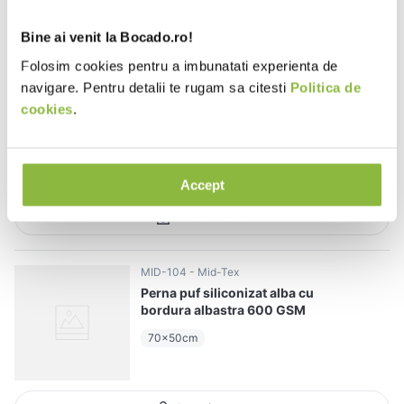
Intra in cont
Bine ai venit la Bocado.ro!
Folosim cookies pentru a imbunatati experienta de
MID-106
Mid-Tex
navigare. Pentru detalii te rugam sa citesti
Politica de
Perna puf siliconizat alba, 200
cookies
.
GSM
40x40cm
set*2 buc
Accept
Intra in cont
MID-104
Mid-Tex
Perna puf siliconizat alba cu
bordura albastra 600 GSM
70x50cm