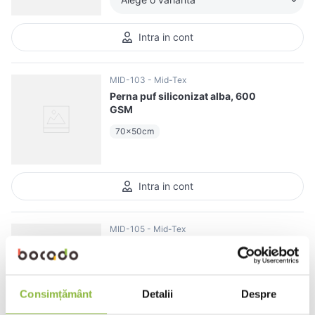
Intra in cont
MID-103
Mid-Tex
Perna puf siliconizat alba, 600
GSM
70x50cm
Intra in cont
MID-105
Mid-Tex
Perna puf siliconizat alba cu
bordura gri 600 GSM
70x50cm
Consimțământ
Detalii
Despre