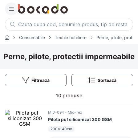
Cauta dupa cod, denumire produs, tip de restaurant, retet
Consumabile
Textile hoteliere
Perne, pilote, protec
Căutări populare
1
.
cartofi
Perne, pilote, protectii impermeabile
2
.
piept pui
3
.
pui
Filtrează
4
.
chifle
5
.
burger
10
produse
6
.
coaste
7
.
ceafa
MID-094
Mid-Tex
Pilota puf siliconizat 300 GSM
8
.
aripi
200x140cm
9
.
croissant