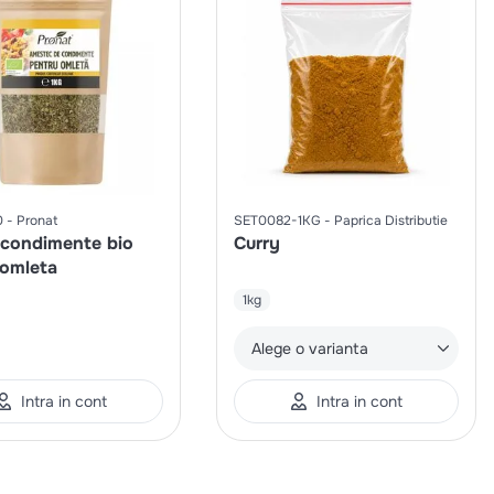
0
Pronat
SET0082-1KG
Paprica Distributie
 condimente bio
Curry
 omleta
1kg
Alege o varianta
Intra in cont
Intra in cont