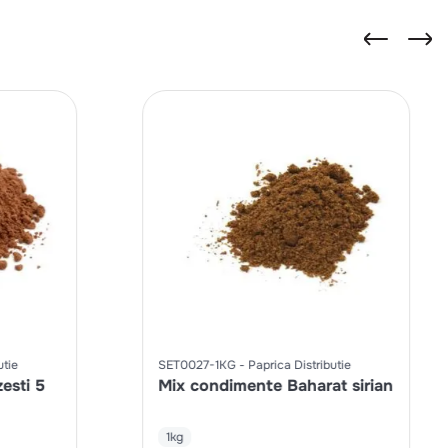
utie
SET0027-1KG
Paprica Distributie
esti 5
Mix condimente Baharat sirian
1kg