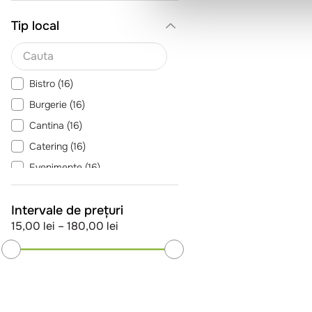
Tip local
Bistro
(
16
)
Burgerie
(
16
)
Cantina
(
16
)
Catering
(
16
)
Evenimente
(
16
)
Pizzeria
(
5
)
Intervale de prețuri
Pub
(
16
)
15,00 lei
–
180,00 lei
Restaurant Romanesc
(
16
)
Sendviserie
(
8
)
Trattoria
(
16
)
Vezi încă 2