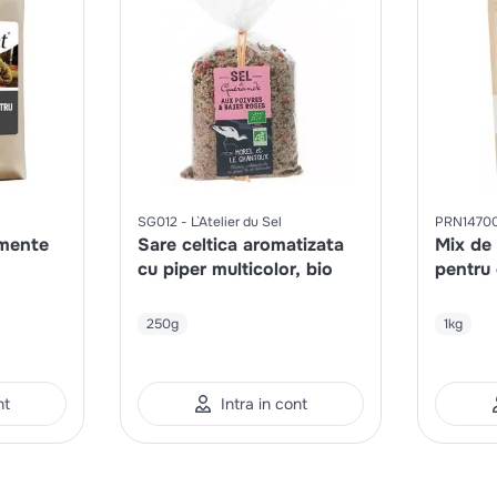
SG012
L`Atelier du Sel
PRN1470
mente
Sare celtica aromatizata
Mix de
cu piper multicolor, bio
pentru
250g
1kg
nt
Intra in cont