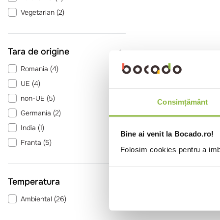
Vegetarian
(
2
)
Tara de origine
Romania
(
4
)
UE
(
4
)
non-UE
(
5
)
Consimțământ
Germania
(
2
)
India
(
1
)
Bine ai venit la Bocado.ro!
Franta
(
5
)
Folosim cookies pentru a imbu
Liban
(
1
)
Temperatura
Ambiental
(
26
)