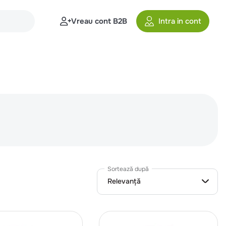
Vreau cont B2B
Intra in cont
Sortează după
Relevanță