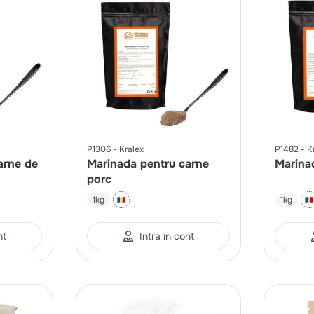
P1306
Kralex
P1482
K
arne de
Marinada pentru carne
Marina
porc
1kg
1kg
nt
Intra in cont