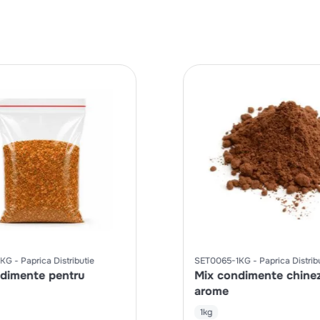
1KG
Paprica Distributie
SET0065-1KG
Paprica Distrib
dimente pentru
Mix condimente chinez
arome
1kg