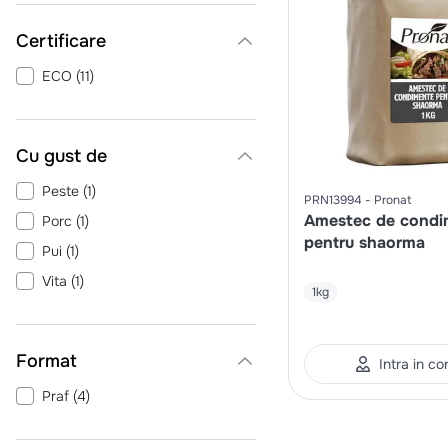
Certificare
ECO
(
11
)
Cu gust de
Peste
(
1
)
PRN13994
Pronat
Amestec de condi
Porc
(
1
)
pentru shaorma
Pui
(
1
)
Vita
(
1
)
1kg
Format
Intra in co
Praf
(
4
)