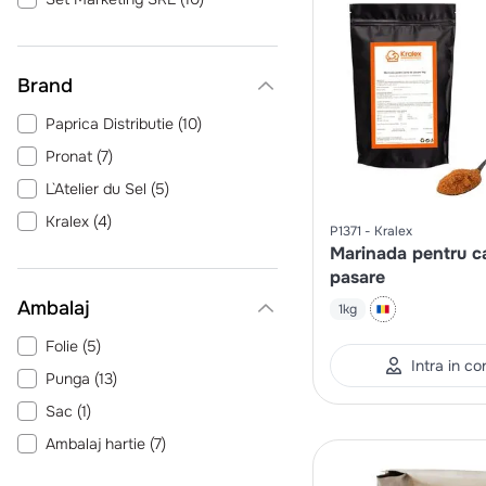
Brand
Paprica Distributie
(
10
)
Pronat
(
7
)
L`Atelier du Sel
(
5
)
Kralex
(
4
)
P1371
Kralex
Marinada pentru c
pasare
Ambalaj
1kg
Folie
(
5
)
Intra in co
Punga
(
13
)
Sac
(
1
)
Ambalaj hartie
(
7
)