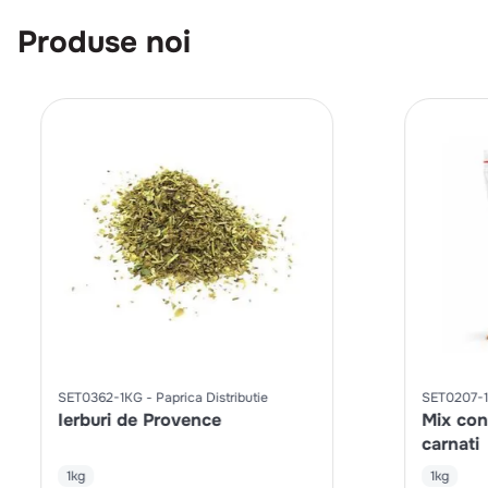
Produse noi
SET0362-1KG
Paprica Distributie
SET0207-
Ierburi de Provence
Mix con
carnati
1kg
1kg