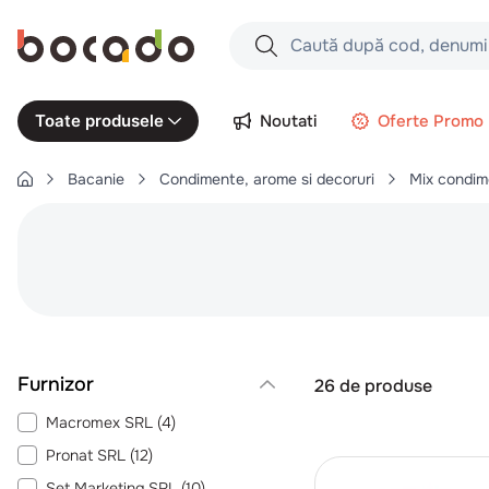
Caută după cod, denumire produs,
Căutări populare
Noutati
Oferte Promo
Toate produsele
1
.
cartofi
Bacanie
Condimente, arome si decoruri
Mix condim
2
.
piept pui
3
.
pui
4
.
chifle
5
.
burger
6
.
coaste
7
.
ceafa
26
de produse
8
.
aripi
Macromex SRL
(
4
)
9
.
croissant
Pronat SRL
(
12
)
10
.
pizza
Set Marketing SRL
(
10
)