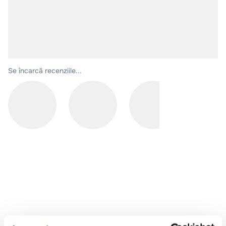
10
.
pizza
Se încarcă recenziile...