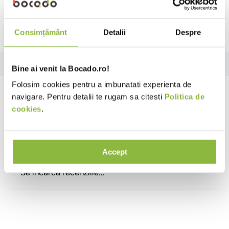
Ai nevoie de ajutor?
Consimțământ
Detalii
Despre
Review-uri
Bine ai venit la Bocado.ro!
Folosim cookies pentru a imbunatati experienta de
Review-uri
navigare. Pentru detalii te rugam sa citesti
Politica de
cookies
.
Se încarcă rezumatul…
Accept
Te rugăm să te autentifici pentru a scrie o recenzie.
Se încarcă recenziile…