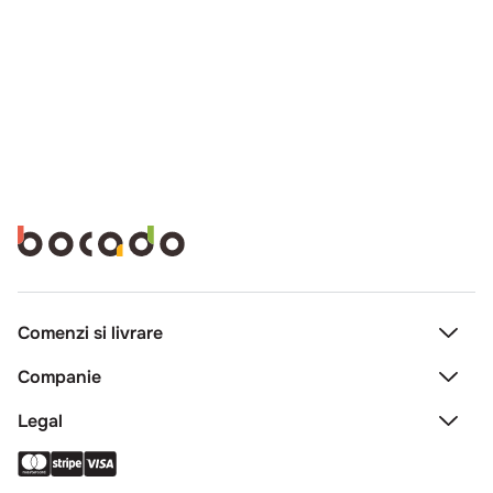
Comenzi si livrare
Creeaza cont
Companie
Contact
Legal
Intrebari frecvente