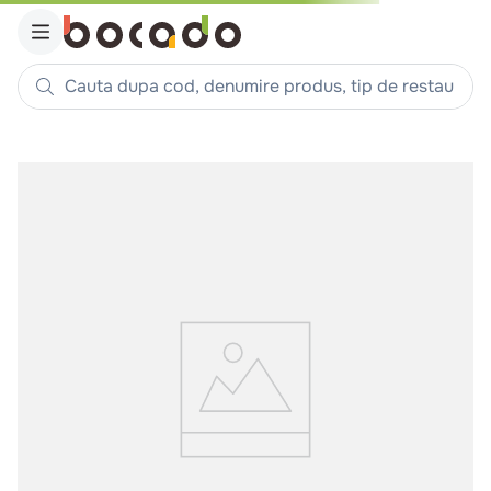
Cauta dupa cod, denumire produs, tip de restaurant, reteta
Căutări populare
1
.
cartofi
2
.
piept pui
3
.
pui
4
.
chifle
5
.
burger
6
.
coaste
7
.
ceafa
8
.
aripi
9
.
croissant